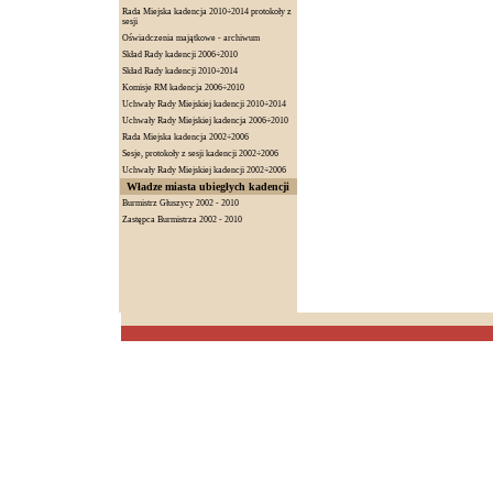
Rada Miejska kadencja 2010÷2014 protokoły z
sesji
Oświadczenia majątkowe - archiwum
Skład Rady kadencji 2006÷2010
Skład Rady kadencji 2010÷2014
Komisje RM kadencja 2006÷2010
Uchwały Rady Miejskiej kadencji 2010÷2014
Uchwały Rady Miejskiej kadencja 2006÷2010
Rada Miejska kadencja 2002÷2006
Sesje, protokoły z sesji kadencji 2002÷2006
Uchwały Rady Miejskiej kadencji 2002÷2006
Władze miasta ubiegłych kadencji
Burmistrz Głuszycy 2002 - 2010
Zastępca Burmistrza 2002 - 2010