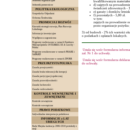
Jednostki organizacyjne
kwalifikowanym materiałe
d) zajętych na prowadzenie
Jednostki pomocnicze
świadczeń zdrowotnych - 3
POLITYKA EKOLOGICZNA
e) garaży i domków letnis
Gospodarka Odpadami
f) pozostałych - 5,80 zł.
Ochrona Środowiska
w tym:
zajętych na prowadzenie od
PROMOCJA I ROZWÓJ
przez organizacje pożytku 
Kierunki strategii rozwoju, Plan Rozwoju
Lokalnego
3) od budowli - 2% ich wartości okre
Informacje inwestycyjne
o podatkach i opłatach lokalnych.
Współpraca zagraniczna
Programy realizowane w ramach Funduszu
Mikroprojektów INTERREG III A Czechy -
Polska
Ustala się wzór formularza inform
Programy zrealizowane w ramach PHARE i
zał. Nr 1 do uchwały
.
SAPARD
Programy realizowane w ramach ZPORR
Ustala się wzór formularza deklara
PRZEJRZYSTA POLSKA
do uchwały
.
Zasada przejrzystości
Zasada braku tolerancji dla korupcji
Zasada partycypacji społecznej
Zasada przewidywalności
Zasada fachowości
Zasada rozliczalności
KONTROLE WEWNĘTRZNE I
ZEWNĘTRZNE
Kontrole zewnętrzne
Kontrole wewnętrzne
PRAWO PODATKOWE
Indywidualne interpretacje podatkowe
INFORMACJE z LAT
UBIEGŁYCH
Rada Miejska kadencja 2006÷2010 protokoły z
sesji