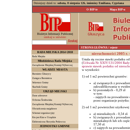
Dzisiejszy dzień to:
sobota, 8 sierpnia 126, imieniny Emiliana, Cypriana
O BIP-ie
Mapa BIP-u
Biuletyn Informacji Publicznej
szukaj w serwisie:
STRONA GŁÓWNA
/ rejestr
RADA MIEJSKA 2014÷2018
nieruchomości 2005 r. 
Rada Miejska
Ustala się roczne stawki podatku o
Młodzieżowa Rada Miejska
(
Uchwała Nr XXIV/131/2004 Rady Mi
Zarządzenie Miejskiej Komisji Wyborczej
sprawie stawek podatku od nieruch
WŁADZE MIASTA
w wysokości:
Burmistrz Głuszycy
1) od 1 m2 powierzchni gruntów:
Zastępca Burmistrza
Sekretarz Gminy
a) związanych z prowadzen
zakwalifikowania w ewiden
Skarbnik Gminy
b) pozostałych - 0,29 zł
URZĄD MIEJSKI
w tym:
Dane adresowe
- zajętych na prowadzenie 
Ochrona Środowiska
przez organizacje pożytku 
Zarządzenia Miejskiej Komisji Wyborczej
2) od 1 m2 powierzchni użytkowej 
Oświadczenia majątkowe
Schemat organizacyjny
a) mieszkalnych - 0,54 zł.
b) związanych z prowadzen
Kto jest Kim w Urzędzie
mieszkalnych lub ich częśc
Elektroniczna Skrzynka Podawcza
17,50 zł.
JEDNOSTKI GMINNE
c) zajętych na prowadzenie