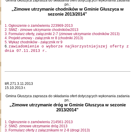
Gmina Głuszyca zaprasza do składania ofert dotyczących wykonania zadania
pn.:
„Zimowe utrzymanie chodników w Gminie Głuszyca w
sezonie 2013/2014”
1. Ogłoszenie o zamówieniu 223969-2013
2. SIWZ - zimowe utrzymanie chodnikiów2013
3. Formularz oferty, załączniki 2-7 (zimowe utrzymanie chodników 2013)
4. Projekt umowy - załącznik nr 8 (chodniki 2013)
5. Wykaz chodników - załącznik nr 9
6.
zawiadomienie o wyborze najkorzystniejszej oferty z
dnia 07.11.2013 r.
IiR.271.3.11.2013
15.10.2013 r.
Gmina Głuszyca zaprasza do składania ofert dotyczących wykonania zadania
pn.:
„Zimowe utrzymanie dróg w Gminie Głuszyca w sezonie
2013/2014”
1. Ogłoszenie o zamówieniu 214561-2013
2. SIWZ- zimowe utrzymanie dróg 2013
3. Formularz oferty z załącznikami nr 2-8 (drogi 2013)