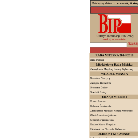
Dzisiejszy dzień to:
czwartek, 6 sie
Biuletyn Informacji Publicznej
szukaj w serwisie:
RADA MIEJSKA 2014÷2018
Rada Miejska
Młodzieżowa Rada Miejska
Zarządzenie Miejskiej Komisji Wyborczej
WŁADZE MIASTA
Burmistrz Głuszycy
Zastępca Burmistrza
Sekretarz Gminy
Skarbnik Gminy
URZĄD MIEJSKI
Dane adresowe
Ochrona Środowiska
Zarządzenia Miejskiej Komisji Wyborczej
Oświadczenia majątkowe
Schemat organizacyjny
Kto jest Kim w Urzędzie
Elektroniczna Skrzynka Podawcza
JEDNOSTKI GMINNE