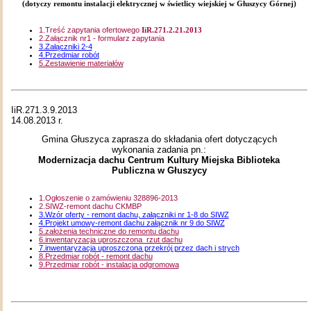
(dotyczy remontu instalacji elektrycznej w świetlicy wiejskiej w Głuszycy Górnej)
1.Treść zapytania ofertowego
IiR.271.2.21.2013
2.Załącznik nr1 - formularz zapytania
3.Załączniki 2-4
4.Przedmiar robót
5.Zestawienie materiałów
IiR.271.3.9.2013
14.08.2013 r.
Gmina Głuszyca zaprasza do składania ofert dotyczących
wykonania zadania pn.:
Modernizacja dachu Centrum Kultury Miejska Biblioteka
Publiczna w Głuszycy
1.Ogłoszenie o zamówieniu 328896-2013
2.SIWZ-remont dachu CKMBP
3.Wzór oferty - remont dachu, załączniki nr 1-8 do SIWZ
4.Projekt umowy-remont dachu załącznik nr 9 do SIWZ
5.założenia techniczne do remontu dachu
6.inwentaryzacja uproszczona rzut dachu
7.inwentaryzacja uproszczona przekrój przez dach i strych
8.Przedmiar robót - remont dachu
9.Przedmiar robót - instalacja odgromowa