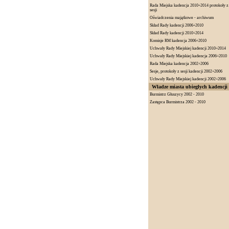
Rada Miejska kadencja 2010÷2014 protokoły z
sesji
Oświadczenia majątkowe - archiwum
Skład Rady kadencji 2006÷2010
Skład Rady kadencji 2010÷2014
Komisje RM kadencja 2006÷2010
Uchwały Rady Miejskiej kadencji 2010÷2014
Uchwały Rady Miejskiej kadencja 2006÷2010
Rada Miejska kadencja 2002÷2006
Sesje, protokoły z sesji kadencji 2002÷2006
Uchwały Rady Miejskiej kadencji 2002÷2006
Władze miasta ubiegłych kadencji
Burmistrz Głuszycy 2002 - 2010
Zastępca Burmistrza 2002 - 2010