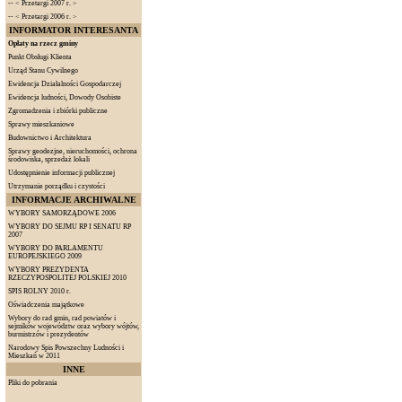
--
< Przetargi 2007 r. >
--
< Przetargi 2006 r. >
INFORMATOR INTERESANTA
Opłaty na rzecz gminy
Punkt Obsługi Klienta
Urząd Stanu Cywilnego
Ewidencja Działalności Gospodarczej
Ewidencja ludności, Dowody Osobiste
Zgromadzenia i zbiórki publiczne
Sprawy mieszkaniowe
Budownictwo i Architektura
Sprawy geodezjne, nieruchomości, ochrona
środowiska, sprzedaż lokali
Udostępnienie informacji publicznej
Utrzymanie porządku i czystości
INFORMACJE ARCHIWALNE
WYBORY SAMORZĄDOWE 2006
WYBORY DO SEJMU RP I SENATU RP
2007
WYBORY DO PARLAMENTU
EUROPEJSKIEGO 2009
WYBORY PREZYDENTA
RZECZYPOSPOLITEJ POLSKIEJ 2010
SPIS ROLNY 2010 r.
Oświadczenia majątkowe
Wybory do rad gmin, rad powiatów i
sejmików województw oraz wybory wójtów,
burmistrzów i prezydentów
Narodowy Spis Powszechny Ludności i
Mieszkań w 2011
INNE
Pliki do pobrania