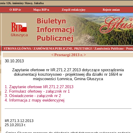
rpnia 126, imieniny Sławy, Jakuba
O BIP-ie
Mapa BIP-u
Zespół redakcyjny
Rejestr zmian
STRONA GŁÓWNA
/ ZAMÓWIENIA PUBLICZNE, PRZETARGI / Zamówienia Publiczne - Przetargi 
< Przetargi 2013 r. >
30.10.2013
Zapytanie ofertowe nr IiR.271.2.27.2013 dotyczące sporządzenia
dokumentacji kosztorysowo - projektowej dla działki nr 166/4 w
miejscowości Łomnica, Gmina Głuszyca
1. Zapytanie ofertowe IiR.271.2.27.2013
2. Formularz ofertowy - załącznik nr 1
3. Oświadczenie - załącznik nr 2
4. Informacja z mapy ewidencyjnej
IiR.271.3.12.2013
25.10.2013 r.