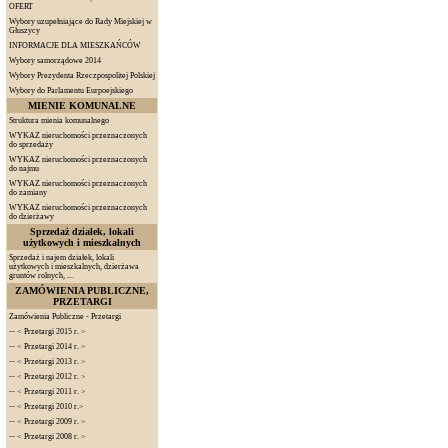
OFERT
Wybory uzupełniające do Rady Miejskiej w
Głuszycy
INFORMACJE DLA MIESZKAŃCÓW
Wybory samorządowe 2014
Wybory Prezydenta Rzeczpospolitej Polskiej
Wybory do Parlamentu Eurpoejskiego
MIENIE KOMUNALNE
Struktura mienia komunalnego
WYKAZ nieruchomości przeznaczonych
do sprzedaży
WYKAZ nieruchomości przeznaczonych
do najmu
WYKAZ nieruchomości przeznaczonych
do zamiany
WYKAZ nieruchomości przeznaczonych
do dzierżawy
Sprzedaż działek, lokali
użytkowych i mieszkalnych
Sprzedaż i najem działek, lokali
użytkowych i mieszkalnych, dzierżawa
gruntów rolnych, ...
ZAMÓWIENIA PUBLICZNE,
PRZETARGI
Zamówienia Publiczne - Przetargi
--
< Przetargi 2015 r. >
--
< Przetargi 2014 r. >
--
< Przetargi 2013 r. >
--
< Przetargi 2012 r. >
--
< Przetargi 2011 r. >
--
< Przetargi 2010 r.>
--
< Przetargi 2009 r. >
--
< Przetargi 2008 r. >