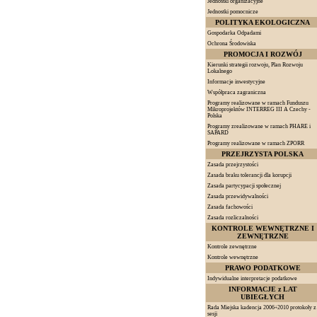
Jednostki organizacyjne
Jednostki pomocnicze
POLITYKA EKOLOGICZNA
Gospodarka Odpadami
Ochrona Środowiska
PROMOCJA I ROZWÓJ
Kierunki strategii rozwoju, Plan Rozwoju
Lokalnego
Informacje inwestycyjne
Współpraca zagraniczna
Programy realizowane w ramach Funduszu
Mikroprojektów INTERREG III A Czechy -
Polska
Programy zrealizowane w ramach PHARE i
SAPARD
Programy realizowane w ramach ZPORR
PRZEJRZYSTA POLSKA
Zasada przejrzystości
Zasada braku tolerancji dla korupcji
Zasada partycypacji społecznej
Zasada przewidywalności
Zasada fachowości
Zasada rozliczalności
KONTROLE WEWNĘTRZNE I
ZEWNĘTRZNE
Kontrole zewnętrzne
Kontrole wewnętrzne
PRAWO PODATKOWE
Indywidualne interpretacje podatkowe
INFORMACJE z LAT
UBIEGŁYCH
Rada Miejska kadencja 2006÷2010 protokoły z
sesji