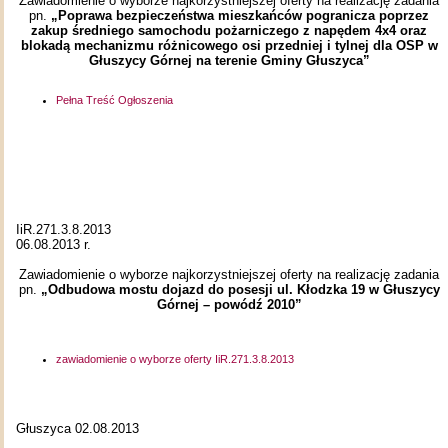
Zawiadomienie o wyborze najkorzystniejszej oferty na realizację zadania
pn.
„Poprawa bezpieczeństwa mieszkańców pogranicza poprzez
zakup średniego samochodu pożarniczego z napędem 4x4 oraz
blokadą mechanizmu różnicowego osi przedniej i tylnej dla OSP w
Głuszycy Górnej na terenie Gminy Głuszyca”
Pełna Treść Ogłoszenia
IiR.271.3.8.2013
06.08.2013 r.
Zawiadomienie o wyborze najkorzystniejszej oferty na realizację zadania
pn.
„Odbudowa mostu dojazd do posesji ul. Kłodzka 19 w Głuszycy
Górnej – powódź 2010”
zawiadomienie o wyborze oferty IiR.271.3.8.2013
Głuszyca 02.08.2013