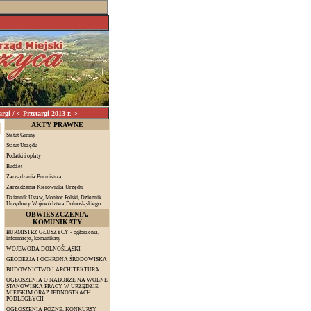
/ < Przetargi 2013 r. >
AKTY PRAWNE
Statut Gminy
Statut Urzędu
Podatki i opłaty
Budżet
Zarządzenia Burmistrza
Zarządzenia Kierownika Urzędu
Dziennik Ustaw, Monitor Polski, Dziennik
Urzędowy Województwa Dolnośląskiego
OBWIESZCZENIA,
KOMUNIKATY
BURMISTRZ GŁUSZYCY - ogłoszenia,
informacje, komunikaty
WOJEWODA DOLNOŚLĄSKI
GEODEZJA I OCHRONA ŚRODOWISKA
BUDOWNICTWO I ARCHITEKTURA
OGŁOSZENIA O NABORZE NA WOLNE
STANOWISKA PRACY W URZĘDZIE
MIEJSKIM ORAZ JEDNOSTKACH
PODLEGŁYCH
OGŁOSZENIA RÓŻNE, KONKURSY