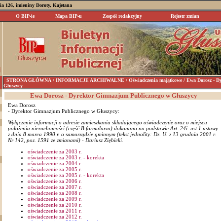
nia 126, imieniny Doroty, Kajetana
O BIP-ie
Mapa BIP-u
Zespół redakcyjny
Rejestr zmian
STRONA GŁÓWNA
/ INFORMACJE ARCHIWALNE / Oświadczenia majątkowe / Ewa Dorosz - Dyr
Głuszycy
Ewa Dorosz - Dyrektor Gimnazjum Publicznego w Głuszycy
Ewa Dorosz
- Dyrektor Gimnazjum Publicznego w Głuszycy:
Wyłączenie informacji o adresie zamieszkania składającego oświadczenie oraz o miejscu
położenia nieruchomości (część B formularza) dokonano na podstawie Art. 24i. ust 1 ustawy
z dnia 8 marca 1990 r. o samorządzie gminnym (tekst jednolity: Dz. U. z 13 grudnia 2001 r.
Nr 142, poz. 1591 ze zmianami) - Dariusz Ziębicki.
oświadczenie za 2003 r.
oświadczenie za 2003 r. - korekta
oświadczenie za 2004 r.
oświadczenie za 2005 r.
oświadczenie za 2005 r. - korekta
oświadczenie za 2006 r.
oświadczenie za 2007 r.
oświadczenie za 2008 r.
oświadczenie za 2009 r.
oświadczenie za 2010 r
.
oświadczenie za 2011 r.
oświadczenie za 2012 r.