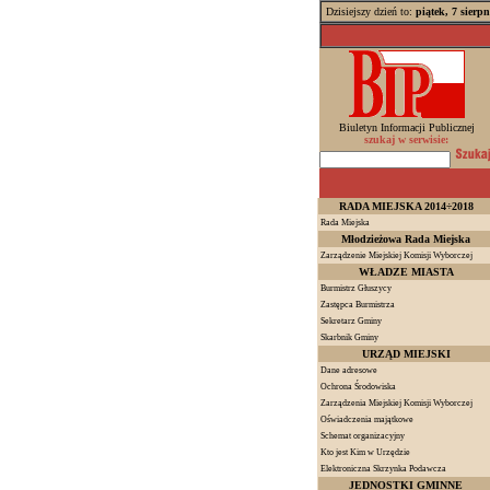
Dzisiejszy dzień to:
piątek, 7 sierp
Biuletyn Informacji Publicznej
szukaj w serwisie:
RADA MIEJSKA 2014÷2018
Rada Miejska
Młodzieżowa Rada Miejska
Zarządzenie Miejskiej Komisji Wyborczej
WŁADZE MIASTA
Burmistrz Głuszycy
Zastępca Burmistrza
Sekretarz Gminy
Skarbnik Gminy
URZĄD MIEJSKI
Dane adresowe
Ochrona Środowiska
Zarządzenia Miejskiej Komisji Wyborczej
Oświadczenia majątkowe
Schemat organizacyjny
Kto jest Kim w Urzędzie
Elektroniczna Skrzynka Podawcza
JEDNOSTKI GMINNE