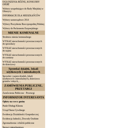
OGŁOSZENIA RÓŻNE, KONKURSY
OFERT
Wybory uzupełniające do Rady Miejskiej w
Głuszycy
INFORMACJE DLA MIESZKAŃCÓW
Wybory samorządowe 2014
Wybory Prezydenta Rzeczpospolitej Polskiej
Wybory do Parlamentu Eurpoejskiego
MIENIE KOMUNALNE
Struktura mienia komunalnego
WYKAZ nieruchomości przeznaczonych
do sprzedaży
WYKAZ nieruchomości przeznaczonych
do najmu
WYKAZ nieruchomości przeznaczonych
do zamiany
WYKAZ nieruchomości przeznaczonych
do dzierżawy
Sprzedaż działek, lokali
użytkowych i mieszkalnych
Sprzedaż i najem działek, lokali
użytkowych i mieszkalnych, dzierżawa
gruntów rolnych, ...
ZAMÓWIENIA PUBLICZNE,
PRZETARGI
Zamówienia Publiczne - Przetargi
INFORMATOR INTERESANTA
Opłaty na rzecz gminy
Punkt Obsługi Klienta
Urząd Stanu Cywilnego
Ewidencja Działalności Gospodarczej
Ewidencja ludności, Dowody Osobiste
Zgromadzenia i zbiórki publiczne
Sprawy mieszkaniowe