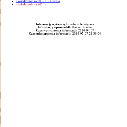
oświadczenie za 2012 r. - korekta
oświadczenie za 2013 r.
Informację wytworzył:
osoba zobowiązana
Informację wprowadził:
Tomasz Szachta
Czas wytworzenia informacji:
2010-04-07
Czas udostępnienia informacji:
2014-05-07 21:56:04