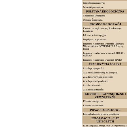
Jednostki organizacyjne
Jednostki pomocnicze
POLITYKA EKOLOGICZNA
Gospodarka Odpadami
Ochrona Środowiska
PROMOCJA I ROZWÓJ
Kierunki strategii rozwoju, Plan Rozwoju
Lokalnego
Informacje inwestycyjne
Współpraca zagraniczna
Programy realizowane w ramach Funduszu
Mikroprojektów INTERREG III A Czechy -
Polska
Programy zrealizowane w ramach PHARE i
SAPARD
Programy realizowane w ramach ZPORR
PRZEJRZYSTA POLSKA
Zasada przejrzystości
Zasada braku tolerancji dla korupcji
Zasada partycypacji społecznej
Zasada przewidywalności
Zasada fachowości
Zasada rozliczalności
KONTROLE WEWNĘTRZNE I
ZEWNĘTRZNE
Kontrole zewnętrzne
Kontrole wewnętrzne
PRAWO PODATKOWE
Indywidualne interpretacje podatkowe
INFORMACJE z LAT
UBIEGŁYCH
Rada Miejska kadencja 2006÷2010 protokoły z