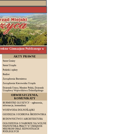
ektor Gimnazjum Publicznego w
AKTY PRAWNE
Statut Gminy
Statut Urzędu
Podatki i opłaty
Budżet
Zarządzenia Burmistrza
Zarządzenia Kierownika Urzędu
Dziennik Ustaw, Monitor Polski, Dziennik
Urzędowy Województwa Dolnośląskiego
OBWIESZCZENIA,
KOMUNIKATY
BURMISTRZ GŁUSZYCY - ogłoszenia,
informacje, komunikaty
WOJEWODA DOLNOŚLĄSKI
GEODEZJA I OCHRONA ŚRODOWISKA
BUDOWNICTWO I ARCHITEKTURA
OGŁOSZENIA O NABORZE NA WOLNE
STANOWISKA PRACY W URZĘDZIE
MIEJSKIM ORAZ JEDNOSTKACH
PODLEGŁYCH