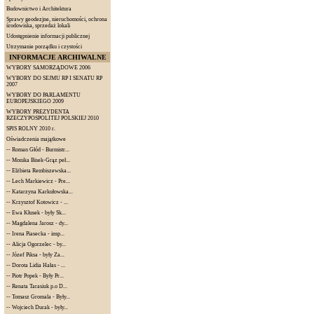
Budownictwo i Architektura
Sprawy geodezjne, nieruchomości, ochrona
środowiska, sprzedaż lokali
Udostępnienie informacji publicznej
Utrzymanie porządku i czystości
INFORMACJE ARCHIWALNE
WYBORY SAMORZĄDOWE 2006
WYBORY DO SEJMU RP I SENATU RP
2007
WYBORY DO PARLAMENTU
EUROPEJSKIEGO 2009
WYBORY PREZYDENTA
RZECZYPOSPOLITEJ POLSKIEJ 2010
SPIS ROLNY 2010 r.
Oświadczenia majątkowe
--
Roman Głód - Burmistr...
--
Monika Bisek-Grąz peł...
--
Elżbieta Rembiszewska...
--
Lech Markiewicz - Pre...
--
Katarzyna Karkułowska...
--
Krzysztof Kotowicz - ...
--
Ewa Kłusek - były Sk...
--
Magdalena Jarosz - dy...
--
Irena Piasecka - insp...
--
Alicja Ogorzelec - by...
--
Józef Piksa - były Za...
--
Dorota Lidia Hałas - ...
--
Piotr Popek - Były Pr...
--
Renata Tarasiuk p.o D...
--
Tomasz Gromala - Były...
--
Wojciech Durak - były...