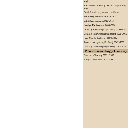
sesji
Rada Miejska kadencja 2010÷2014 protokoły z
sesji
Oświadczenia majątkowe - archiwum
Skład Rady kadencji 2006÷2010
Skład Rady kadencji 2010÷2014
Komisje RM kadencja 2006÷2010
Uchwały Rady Miejskiej kadencji 2010÷2014
Uchwały Rady Miejskiej kadencja 2006÷2010
Rada Miejska kadencja 2002÷2006
Sesje, protokoły z sesji kadencji 2002÷2006
Uchwały Rady Miejskiej kadencji 2002÷2006
Władze miasta ubiegłych kadencji
Burmistrz Głuszycy 2002 - 2010
Zastępca Burmistrza 2002 - 2010