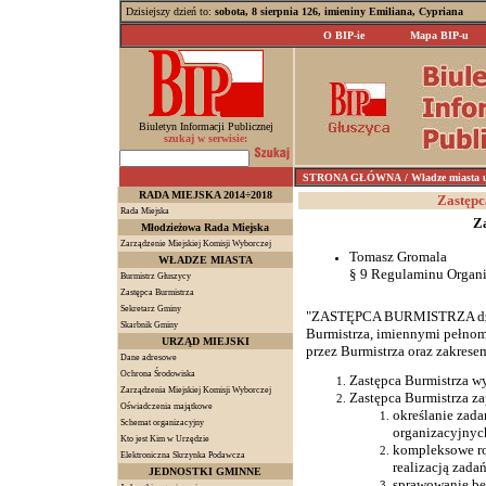
Dzisiejszy dzień to:
sobota, 8 sierpnia 126, imieniny Emiliana, Cypriana
O BIP-ie
Mapa BIP-u
Biuletyn Informacji Publicznej
szukaj w serwisie:
STRONA GŁÓWNA
/ Władze miasta 
RADA MIEJSKA 2014÷2018
Zastępc
Rada Miejska
Z
Młodzieżowa Rada Miejska
Zarządzenie Miejskiej Komisji Wyborczej
Tomasz Gromala
WŁADZE MIASTA
§ 9 Regulaminu Organi
Burmistrz Głuszycy
Zastępca Burmistrza
Sekretarz Gminy
"ZASTĘPCA BURMISTRZA dzia
Skarbnik Gminy
Burmistrza, imiennymi pełno
URZĄD MIEJSKI
przez Burmistrza oraz zakrese
Dane adresowe
Ochrona Środowiska
Zastępca Burmistrza w
Zarządzenia Miejskiej Komisji Wyborczej
Zastępca Burmistrza z
Oświadczenia majątkowe
określanie zad
Schemat organizacyjny
organizacyjnyc
Kto jest Kim w Urzędzie
kompleksowe r
Elektroniczna Skrzynka Podawcza
realizacją zada
JEDNOSTKI GMINNE
sprawowanie be