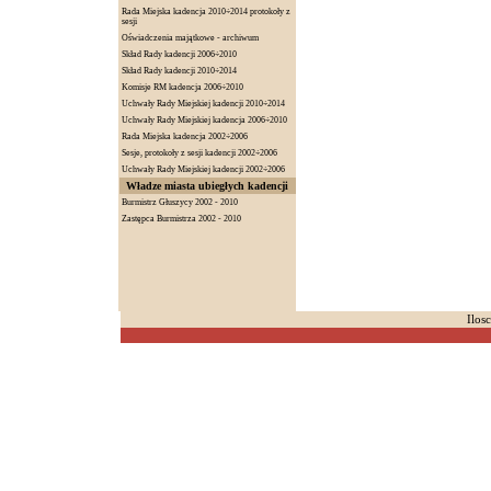
Rada Miejska kadencja 2010÷2014 protokoły z
sesji
Oświadczenia majątkowe - archiwum
Skład Rady kadencji 2006÷2010
Skład Rady kadencji 2010÷2014
Komisje RM kadencja 2006÷2010
Uchwały Rady Miejskiej kadencji 2010÷2014
Uchwały Rady Miejskiej kadencja 2006÷2010
Rada Miejska kadencja 2002÷2006
Sesje, protokoły z sesji kadencji 2002÷2006
Uchwały Rady Miejskiej kadencji 2002÷2006
Władze miasta ubiegłych kadencji
Burmistrz Głuszycy 2002 - 2010
Zastępca Burmistrza 2002 - 2010
Ilos