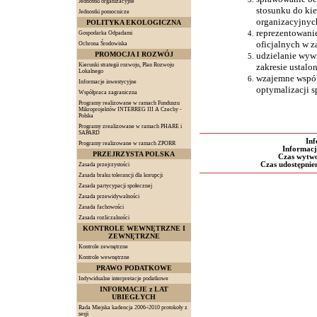
Jednostki organizacyjne
stosunku do k
Jednostki pomocnicze
organizacyjnyc
POLITYKA EKOLOGICZNA
reprezentowanie
Gospodarka Odpadami
oficjalnych w z
Ochrona Środowiska
PROMOCJA I ROZWÓJ
udzielanie wyw
Kierunki strategii rozwoju, Plan Rozwoju
zakresie ustalo
Lokalnego
wzajemne współd
Informacje inwestycyjne
optymalizacji s
Współpraca zagraniczna
Programy realizowane w ramach Funduszu
Mikroprojektów INTERREG III A Czechy -
Polska
Programy zrealizowane w ramach PHARE i
SAPARD
Inf
Programy realizowane w ramach ZPORR
Informacj
PRZEJRZYSTA POLSKA
Czas wytwo
Czas udostępnien
Zasada przejrzystości
Zasada braku tolerancji dla korupcji
Zasada partycypacji społecznej
Zasada przewidywalności
Zasada fachowości
Zasada rozliczalności
KONTROLE WEWNĘTRZNE I
ZEWNĘTRZNE
Kontrole zewnętrzne
Kontrole wewnętrzne
PRAWO PODATKOWE
Indywidualne interpretacje podatkowe
INFORMACJE z LAT
UBIEGŁYCH
Rada Miejska kadencja 2006÷2010 protokoły z
sesji