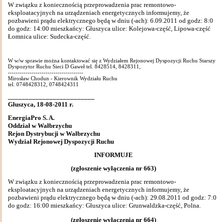
W związku z koniecznością przeprowadzenia prac remontowo-
eksploatacyjnych na urządzeniach energetycznych informujemy, że
pozbawieni prądu elektrycznego będą w dniu (-ach): 6.09.2011 od godz: 8:0
do godz: 14:00 mieszkańcy: Głuszyca ulice: Kolejowa-część, Lipowa-część
Łomnica ulice: Sudecka-część.
W w/w sprawie można kontaktować się z Wydziałem Rejonowej Dyspozycji Ruchu Starszy
Dyspozytor Ruchu Sieci D Gaweł tel. 8428514, 8428311,
--------------------------------------
Mirosław Chodun - Kierownik Wydziału Ruchu
tel. 0748428312, 0748424311
_________________________
Głuszyca, 18-08-2011 r.
EnergiaPro S. A.
Oddział w Wałbrzychu
Rejon Dystrybucji w Wałbrzychu
Wydział Rejonowej Dyspozycji Ruchu
INFORMUJE
(zgłoszenie wyłączenia nr 663)
W związku z koniecznością przeprowadzenia prac remontowo-
eksploatacyjnych na urządzeniach energetycznych informujemy, że
pozbawieni prądu elektrycznego będą w dniu (-ach): 29.08.2011 od godz: 7:0
do godz: 16:00 mieszkańcy: Głuszyca ulice: Grunwaldzka-część, Polna.
(zgłoszenie wyłączenia nr 664)