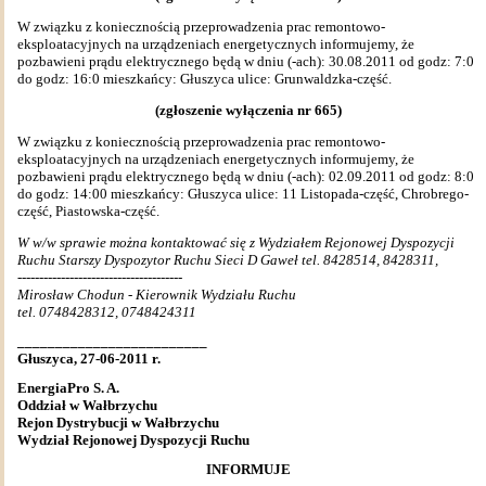
W związku z koniecznością przeprowadzenia prac remontowo-
eksploatacyjnych na urządzeniach energetycznych informujemy, że
pozbawieni prądu elektrycznego będą w dniu (-ach): 30.08.2011 od godz: 7:0
do godz: 16:0 mieszkańcy: Głuszyca ulice: Grunwaldzka-część.
(zgłoszenie wyłączenia nr 665)
W związku z koniecznością przeprowadzenia prac remontowo-
eksploatacyjnych na urządzeniach energetycznych informujemy, że
pozbawieni prądu elektrycznego będą w dniu (-ach): 02.09.2011 od godz: 8:0
do godz: 14:00 mieszkańcy: Głuszyca ulice: 11 Listopada-część, Chrobrego-
część, Piastowska-część.
W w/w sprawie można kontaktować się z Wydziałem Rejonowej Dyspozycji
Ruchu Starszy Dyspozytor Ruchu Sieci D Gaweł tel. 8428514, 8428311,
--------------------------------------
Mirosław Chodun - Kierownik Wydziału Ruchu
tel. 0748428312, 0748424311
_________________________
Głuszyca, 27-06-2011 r.
EnergiaPro S. A.
Oddział w Wałbrzychu
Rejon Dystrybucji w Wałbrzychu
Wydział Rejonowej Dyspozycji Ruchu
INFORMUJE