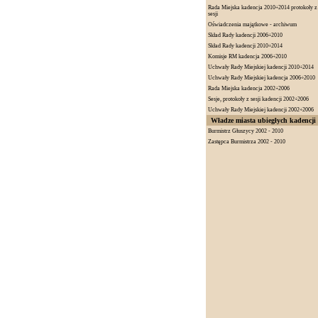
Rada Miejska kadencja 2010÷2014 protokoły z
sesji
Oświadczenia majątkowe - archiwum
Skład Rady kadencji 2006÷2010
Skład Rady kadencji 2010÷2014
Komisje RM kadencja 2006÷2010
Uchwały Rady Miejskiej kadencji 2010÷2014
Uchwały Rady Miejskiej kadencja 2006÷2010
Rada Miejska kadencja 2002÷2006
Sesje, protokoły z sesji kadencji 2002÷2006
Uchwały Rady Miejskiej kadencji 2002÷2006
Władze miasta ubiegłych kadencji
Burmistrz Głuszycy 2002 - 2010
Zastępca Burmistrza 2002 - 2010