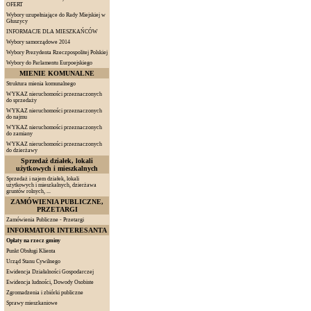
OFERT
Wybory uzupełniające do Rady Miejskiej w
Głuszycy
INFORMACJE DLA MIESZKAŃCÓW
Wybory samorządowe 2014
Wybory Prezydenta Rzeczpospolitej Polskiej
Wybory do Parlamentu Eurpoejskiego
MIENIE KOMUNALNE
Struktura mienia komunalnego
WYKAZ nieruchomości przeznaczonych
do sprzedaży
WYKAZ nieruchomości przeznaczonych
do najmu
WYKAZ nieruchomości przeznaczonych
do zamiany
WYKAZ nieruchomości przeznaczonych
do dzierżawy
Sprzedaż działek, lokali
użytkowych i mieszkalnych
Sprzedaż i najem działek, lokali
użytkowych i mieszkalnych, dzierżawa
gruntów rolnych, ...
ZAMÓWIENIA PUBLICZNE,
PRZETARGI
Zamówienia Publiczne - Przetargi
INFORMATOR INTERESANTA
Opłaty na rzecz gminy
Punkt Obsługi Klienta
Urząd Stanu Cywilnego
Ewidencja Działalności Gospodarczej
Ewidencja ludności, Dowody Osobiste
Zgromadzenia i zbiórki publiczne
Sprawy mieszkaniowe