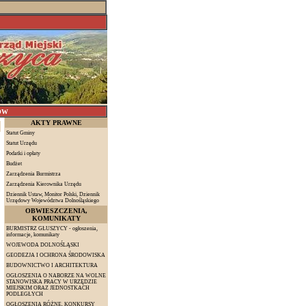
ÓW
AKTY PRAWNE
Statut Gminy
Statut Urzędu
Podatki i opłaty
Budżet
Zarządzenia Burmistrza
Zarządzenia Kierownika Urzędu
Dziennik Ustaw, Monitor Polski, Dziennik
Urzędowy Województwa Dolnośląskiego
OBWIESZCZENIA,
KOMUNIKATY
BURMISTRZ GŁUSZYCY - ogłoszenia,
informacje, komunikaty
WOJEWODA DOLNOŚLĄSKI
GEODEZJA I OCHRONA ŚRODOWISKA
BUDOWNICTWO I ARCHITEKTURA
OGŁOSZENIA O NABORZE NA WOLNE
STANOWISKA PRACY W URZĘDZIE
MIEJSKIM ORAZ JEDNOSTKACH
PODLEGŁYCH
OGŁOSZENIA RÓŻNE, KONKURSY