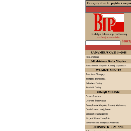
Dzisiejszy dzień to:
piątek, 7 sierp
Biuletyn Informacji Publicznej
szukaj w serwisie:
RADA MIEJSKA 2014÷2018
Rada Miejska
Młodzieżowa Rada Miejska
Zarządzenie Miejskiej Komisji Wyborczej
WŁADZE MIASTA
Burmistrz Głuszycy
Zastępca Burmistrza
Sekretarz Gminy
Skarbnik Gminy
URZĄD MIEJSKI
Dane adresowe
Ochrona Środowiska
Zarządzenia Miejskiej Komisji Wyborczej
Oświadczenia majątkowe
Schemat organizacyjny
Kto jest Kim w Urzędzie
Elektroniczna Skrzynka Podawcza
JEDNOSTKI GMINNE