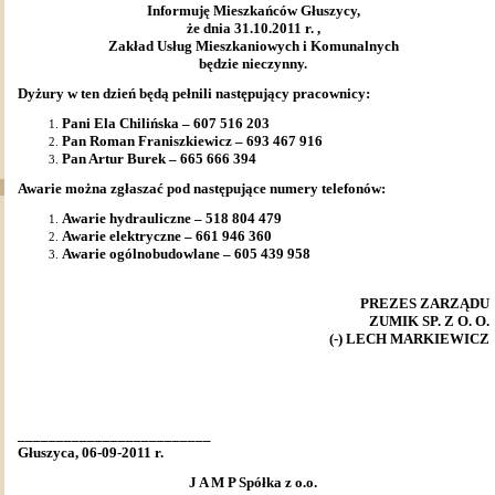
Informuję Mieszkańców Głuszycy,
że dnia 31.10.2011 r. ,
Zakład Usług Mieszkaniowych i Komunalnych
będzie nieczynny.
Dyżury w ten dzień będą pełnili następujący pracownicy:
Pani Ela Chilińska – 607 516 203
Pan Roman Franiszkiewicz – 693 467 916
Pan Artur Burek – 665 666 394
Awarie można zgłaszać pod następujące numery telefonów:
Awarie hydrauliczne – 518 804 479
Awarie elektryczne – 661 946 360
Awarie ogólnobudowlane – 605 439 958
PREZES ZARZĄDU
ZUMIK SP. Z O. O.
(-) LECH MARKIEWICZ
_________________________
Głuszyca, 06-09-2011 r.
J A M P Spółka z o.o.