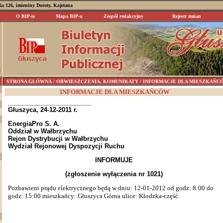
nia 126, imieniny Doroty, Kajetana
O BIP-ie
Mapa BIP-u
Zespół redakcyjny
Rejestr zmian
STRONA GŁÓWNA
/ OBWIESZCZENIA, KOMUNIKATY / INFORMACJE DLA MIESZKAŃC
INFORMACJE DLA MIESZKAŃCÓW
________________________
Głuszyca, 24-12-2011 r.
EnergiaPro S. A.
Oddział w Wałbrzychu
Rejon Dystrybucji w Wałbrzychu
Wydział Rejonowej Dyspozycji Ruchu
INFORMUJE
(zgłoszenie wyłączenia nr 1021)
Pozbawieni prądu elektrycznego będą w dniu: 12-01-2012 od godz: 8:00 do
godz: 15:00 mieszkańcy: Głuszyca Górna ulice: Kłodzka-część.
________________________