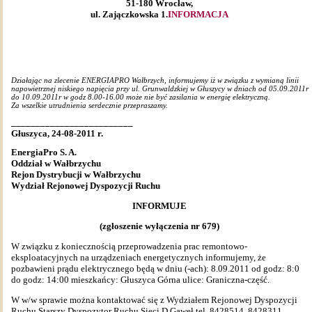
51-180 Wrocław,
ul. Zajączkowska 1.
INFORMACJA
Działając na zlecenie ENERGIAPRO Wałbrzych, informujemy iż w związku z wymianą linii
napowietrznej niskiego napięcia przy ul. Grunwaldzkiej w Głuszycy w dniach od 05.09.2011r
do 10.09.2011r w godz 8.00-16.00 może nie być zasilania w energię elektryczną.
Za wszelkie utrudnienia serdecznie przepraszamy.
_________________________
Głuszyca, 24-08-2011 r.
EnergiaPro S. A.
Oddział w Wałbrzychu
Rejon Dystrybucji w Wałbrzychu
Wydział Rejonowej Dyspozycji Ruchu
INFORMUJE
(zgłoszenie wyłączenia nr 679)
W związku z koniecznością przeprowadzenia prac remontowo-
eksploatacyjnych na urządzeniach energetycznych informujemy, że
pozbawieni prądu elektrycznego będą w dniu (-ach): 8.09.2011 od godz: 8:0
do godz: 14:00 mieszkańcy: Głuszyca Górna ulice: Graniczna-część.
W w/w sprawie można kontaktować się z Wydziałem Rejonowej Dyspozycji
Ruchu Starszy Dyspozytor Ruchu Sieci D Gaweł tel. 8428514, 8428311,