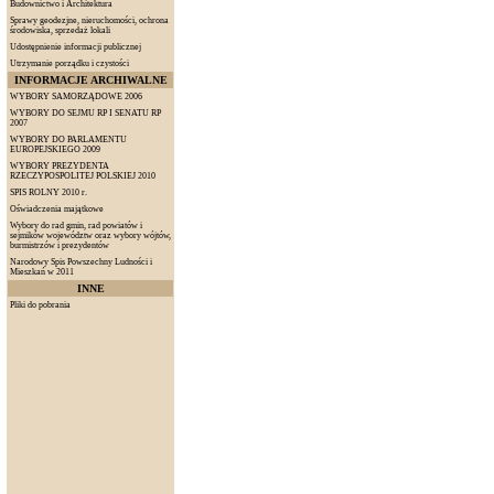
Budownictwo i Architektura
Sprawy geodezjne, nieruchomości, ochrona
środowiska, sprzedaż lokali
Udostępnienie informacji publicznej
Utrzymanie porządku i czystości
INFORMACJE ARCHIWALNE
WYBORY SAMORZĄDOWE 2006
WYBORY DO SEJMU RP I SENATU RP
2007
WYBORY DO PARLAMENTU
EUROPEJSKIEGO 2009
WYBORY PREZYDENTA
RZECZYPOSPOLITEJ POLSKIEJ 2010
SPIS ROLNY 2010 r.
Oświadczenia majątkowe
Wybory do rad gmin, rad powiatów i
sejmików województw oraz wybory wójtów,
burmistrzów i prezydentów
Narodowy Spis Powszechny Ludności i
Mieszkań w 2011
INNE
Pliki do pobrania