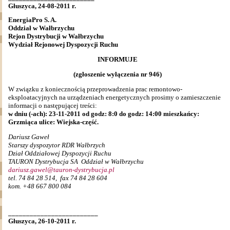
Głuszyca, 24-08-2011 r.
EnergiaPro S. A.
Oddział w Wałbrzychu
Rejon Dystrybucji w Wałbrzychu
Wydział Rejonowej Dyspozycji Ruchu
INFORMUJE
(zgłoszenie wyłączenia nr 946)
W związku z koniecznością przeprowadzenia prac remontowo-
eksploatacyjnych na urządzeniach energetycznych prosimy o zamieszczenie
informacji o następującej treści:
w dniu (-ach): 23-11-2011 od godz: 8:0 do godz: 14:00 mieszkańcy:
Grzmiąca ulice: Wiejska-część.
Dariusz Gaweł
Starszy dyspozytor RDR Wałbrzych
Dział Oddziałowej Dyspozycji Ruchu
TAURON Dystrybucja SA Oddział w Wałbrzychu
dariusz.gawel@tauron-dystrybucja.pl
tel. 74 84 28 514, fax 74 84 28 604
kom. +48 667 800 084
_________________________
Głuszyca, 26-10-2011 r.