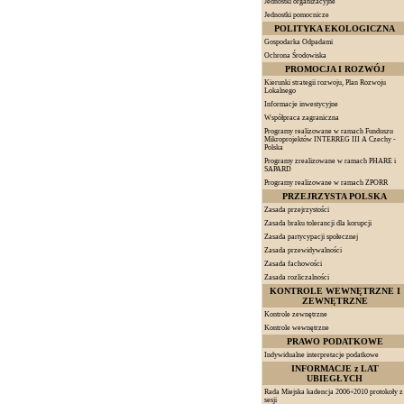
Jednostki organizacyjne
Jednostki pomocnicze
POLITYKA EKOLOGICZNA
Gospodarka Odpadami
Ochrona Środowiska
PROMOCJA I ROZWÓJ
Kierunki strategii rozwoju, Plan Rozwoju
Lokalnego
Informacje inwestycyjne
Współpraca zagraniczna
Programy realizowane w ramach Funduszu
Mikroprojektów INTERREG III A Czechy -
Polska
Programy zrealizowane w ramach PHARE i
SAPARD
Programy realizowane w ramach ZPORR
PRZEJRZYSTA POLSKA
Zasada przejrzystości
Zasada braku tolerancji dla korupcji
Zasada partycypacji społecznej
Zasada przewidywalności
Zasada fachowości
Zasada rozliczalności
KONTROLE WEWNĘTRZNE I
ZEWNĘTRZNE
Kontrole zewnętrzne
Kontrole wewnętrzne
PRAWO PODATKOWE
Indywidualne interpretacje podatkowe
INFORMACJE z LAT
UBIEGŁYCH
Rada Miejska kadencja 2006÷2010 protokoły z
sesji