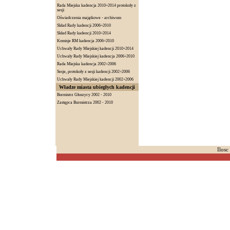
Rada Miejska kadencja 2010÷2014 protokoły z
sesji
Oświadczenia majątkowe - archiwum
Skład Rady kadencji 2006÷2010
Skład Rady kadencji 2010÷2014
Komisje RM kadencja 2006÷2010
Uchwały Rady Miejskiej kadencji 2010÷2014
Uchwały Rady Miejskiej kadencja 2006÷2010
Rada Miejska kadencja 2002÷2006
Sesje, protokoły z sesji kadencji 2002÷2006
Uchwały Rady Miejskiej kadencji 2002÷2006
Władze miasta ubiegłych kadencji
Burmistrz Głuszycy 2002 - 2010
Zastępca Burmistrza 2002 - 2010
Ilosc