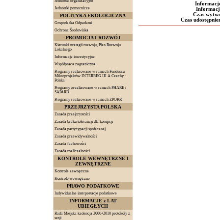
Jednostki organizacyjne
Informacj
Jednostki pomocnicze
Informacj
Czas wytwo
POLITYKA EKOLOGICZNA
Czas udostępnien
Gospodarka Odpadami
Ochrona Środowiska
PROMOCJA I ROZWÓJ
Kierunki strategii rozwoju, Plan Rozwoju
Lokalnego
Informacje inwestycyjne
Współpraca zagraniczna
Programy realizowane w ramach Funduszu
Mikroprojektów INTERREG III A Czechy -
Polska
Programy zrealizowane w ramach PHARE i
SAPARD
Programy realizowane w ramach ZPORR
PRZEJRZYSTA POLSKA
Zasada przejrzystości
Zasada braku tolerancji dla korupcji
Zasada partycypacji społecznej
Zasada przewidywalności
Zasada fachowości
Zasada rozliczalności
KONTROLE WEWNĘTRZNE I
ZEWNĘTRZNE
Kontrole zewnętrzne
Kontrole wewnętrzne
PRAWO PODATKOWE
Indywidualne interpretacje podatkowe
INFORMACJE z LAT
UBIEGŁYCH
Rada Miejska kadencja 2006÷2010 protokoły z
sesji