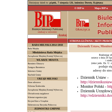
Dzisiejszy dzień to:
piątek, 7 sierpnia 126, imieniny Doroty, Kajetana
O BIP-ie
Mapa BIP-u
Biuletyn Informacji Publicznej
szukaj w serwisie:
STRONA GŁÓWNA
/ AKTY PRAWNE /
RADA MIEJSKA 2014÷2018
Dziennik Ustaw, Monito
Rada Miejska
Młodzieżowa Rada Miejska
Realizując o
Zarządzenie Miejskiej Komisji Wyborczej
ustawy z dnia 20 li
WŁADZE MIASTA
i niek
(tekst jedn. Dz. U. 
Burmistrz Głuszycy
podaje si
Zastępca Burmistrza
adresy do str
Sekretarz Gminy
Skarbnik Gminy
Dziennik Ustaw -
URZĄD MIEJSKI
http://dziennikusta
Dane adresowe
Monitor Polski -
htt
Ochrona Środowiska
Zarządzenia Miejskiej Komisji Wyborczej
Dziennik Urzędowy
Oświadczenia majątkowe
http://edzienniki.du
Schemat organizacyjny
Kto jest Kim w Urzędzie
Elektroniczna Skrzynka Podawcza
JEDNOSTKI GMINNE