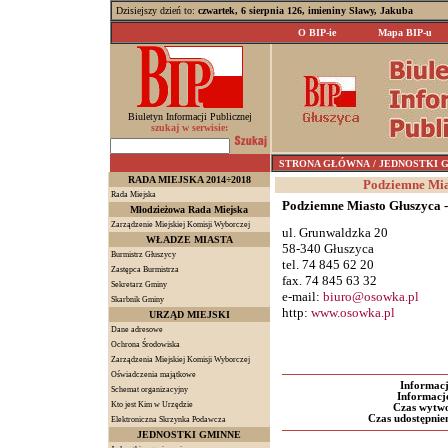
Dzisiejszy dzień to:
czwartek, 6 sierpnia 126, imieniny Sławy, Jakuba
O BIP-ie
Mapa BIP-u
Biuletyn Informacji Publicznej
szukaj w serwisie:
STRONA GŁÓWNA
/ JEDNOSTKI GMI
RADA MIEJSKA 2014÷2018
Podziemne Mia
Rada Miejska
Podziemne Miasto Głuszyca 
Młodzieżowa Rada Miejska
Zarządzenie Miejskiej Komisji Wyborczej
ul. Grunwaldzka 20
WŁADZE MIASTA
58-340 Głuszyca
Burmistrz Głuszycy
tel. 74 845 62 20
Zastępca Burmistrza
fax. 74 845 63 32
Sekretarz Gminy
e-mail:
biuro@osowka.pl
Skarbnik Gminy
http:
www.osowka.pl
URZĄD MIEJSKI
Dane adresowe
Ochrona Środowiska
Zarządzenia Miejskiej Komisji Wyborczej
Oświadczenia majątkowe
Informacj
Schemat organizacyjny
Informacj
Kto jest Kim w Urzędzie
Czas wytwo
Czas udostępnien
Elektroniczna Skrzynka Podawcza
JEDNOSTKI GMINNE