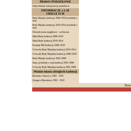
PRAWO PODATKOWE
Indywidualne interpretacje podatkowe
INFORMACJE z LAT
UBIEGŁYCH
Rada Miejska kadencja 2006÷2010 protokoły z
sesji
Rada Miejska kadencja 2010÷2014 protokoły z
sesji
Oświadczenia majątkowe - archiwum
Skład Rady kadencji 2006÷2010
Skład Rady kadencji 2010÷2014
Komisje RM kadencja 2006÷2010
Uchwały Rady Miejskiej kadencji 2010÷2014
Uchwały Rady Miejskiej kadencja 2006÷2010
Rada Miejska kadencja 2002÷2006
Sesje, protokoły z sesji kadencji 2002÷2006
Uchwały Rady Miejskiej kadencji 2002÷2006
Władze miasta ubiegłych kadencji
Burmistrz Głuszycy 2002 - 2010
Zastępca Burmistrza 2002 - 2010
Ilos