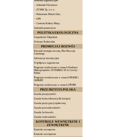
Jednostki organizacyjne
--
Jednostki Oświatowe
--
ZUMiK Sp. z o. o.
--
Podziemne Miasto Głus...
--
OPS
--
Centrum Kultury Miejs...
Jednostki pomocnicze
POLITYKA EKOLOGICZNA
Gospodarka Odpadami
Ochrona Środowiska
PROMOCJA I ROZWÓJ
Kierunki strategii rozwoju, Plan Rozwoju
Lokalnego
Informacje inwestycyjne
Współpraca zagraniczna
Programy realizowane w ramach Funduszu
Mikroprojektów INTERREG III A Czechy -
Polska
Programy zrealizowane w ramach PHARE i
SAPARD
Programy realizowane w ramach ZPORR
PRZEJRZYSTA POLSKA
Zasada przejrzystości
Zasada braku tolerancji dla korupcji
Zasada partycypacji społecznej
Zasada przewidywalności
Zasada fachowości
Zasada rozliczalności
KONTROLE WEWNĘTRZNE I
ZEWNĘTRZNE
Kontrole zewnętrzne
Kontrole wewnętrzne