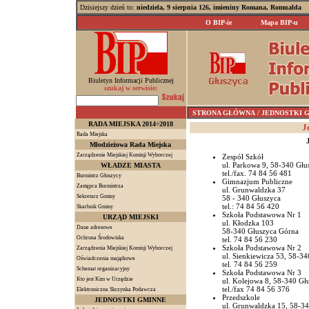
Dzisiejszy dzień to:
niedziela, 9 sierpnia 126, imieniny Romana, Romualda
O BIP-ie
Mapa BIP-u
Biuletyn Informacji Publicznej
szukaj w serwisie:
STRONA GŁÓWNA
/ JEDNOSTKI GMI
RADA MIEJSKA 2014÷2018
Je
Rada Miejska
Młodzieżowa Rada Miejska
Zarządzenie Miejskiej Komisji Wyborczej
Zespół Szkół
ul. Parkowa 9, 58-340 Głu
WŁADZE MIASTA
tel./fax. 74 84 56 481
Burmistrz Głuszycy
Gimnazjum Publiczne
Zastępca Burmistrza
ul. Grunwaldzka 37
Sekretarz Gminy
58 - 340 Głuszyca
tel.: 74 84 56 420
Skarbnik Gminy
Szkoła Podstawowa Nr 1
URZĄD MIEJSKI
ul. Kłodzka 103
Dane adresowe
58-340 Głuszyca Górna
Ochrona Środowiska
tel. 74 84 56 230
Szkoła Podstawowa Nr 2
Zarządzenia Miejskiej Komisji Wyborczej
ul. Sienkiewicza 53, 58-34
Oświadczenia majątkowe
tel. 74 84 56 259
Schemat organizacyjny
Szkoła Podstawowa Nr 3
Kto jest Kim w Urzędzie
ul. Kolejowa 8, 58-340 Gł
tel./fax 74 84 56 376
Elektroniczna Skrzynka Podawcza
Przedszkole
JEDNOSTKI GMINNE
ul. Grunwaldzka 15, 58-34