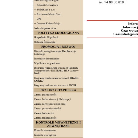
Jednostki organizacyjne
tel. 74 88 08 010
--
Jednostki Oświatowe
--
ZUMiK Sp. z o. o.
--
Podziemne Miasto Głus...
--
OPS
--
Centrum Kultury Miejs...
Inform
Informacj
Jednostki pomocnicze
Czas wytwo
POLITYKA EKOLOGICZNA
Czas udostępnien
Gospodarka Odpadami
Ochrona Środowiska
PROMOCJA I ROZWÓJ
Kierunki strategii rozwoju, Plan Rozwoju
Lokalnego
Informacje inwestycyjne
Współpraca zagraniczna
Programy realizowane w ramach Funduszu
Mikroprojektów INTERREG III A Czechy -
Polska
Programy zrealizowane w ramach PHARE i
SAPARD
Programy realizowane w ramach ZPORR
PRZEJRZYSTA POLSKA
Zasada przejrzystości
Zasada braku tolerancji dla korupcji
Zasada partycypacji społecznej
Zasada przewidywalności
Zasada fachowości
Zasada rozliczalności
KONTROLE WEWNĘTRZNE I
ZEWNĘTRZNE
Kontrole zewnętrzne
Kontrole wewnętrzne