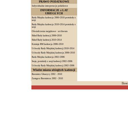
PRAWO PODATKOWE
Indywidualne interpretacje podatkowe
INFORMACJE z LAT
UBIEGŁYCH
Rada Miejska kadencja 2006÷2010 protokoły z
sesji
Rada Miejska kadencja 2010÷2014 protokoły z
sesji
Oświadczenia majątkowe - archiwum
Skład Rady kadencji 2006÷2010
Skład Rady kadencji 2010÷2014
Komisje RM kadencja 2006÷2010
Uchwały Rady Miejskiej kadencji 2010÷2014
Uchwały Rady Miejskiej kadencja 2006÷2010
Rada Miejska kadencja 2002÷2006
Sesje, protokoły z sesji kadencji 2002÷2006
Uchwały Rady Miejskiej kadencji 2002÷2006
Władze miasta ubiegłych kadencji
Burmistrz Głuszycy 2002 - 2010
Zastępca Burmistrza 2002 - 2010
Ilos