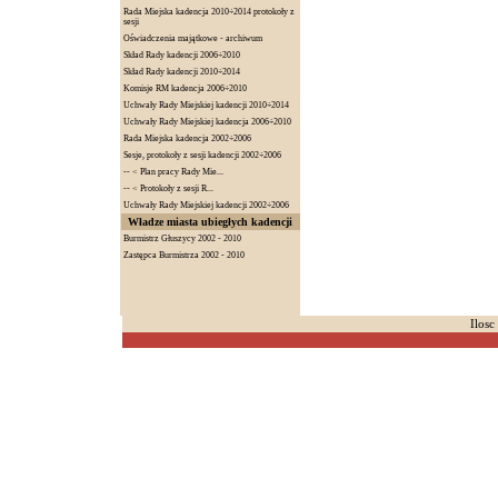
Rada Miejska kadencja 2010÷2014 protokoły z
sesji
Oświadczenia majątkowe - archiwum
Skład Rady kadencji 2006÷2010
Skład Rady kadencji 2010÷2014
Komisje RM kadencja 2006÷2010
Uchwały Rady Miejskiej kadencji 2010÷2014
Uchwały Rady Miejskiej kadencja 2006÷2010
Rada Miejska kadencja 2002÷2006
Sesje, protokoły z sesji kadencji 2002÷2006
--
< Plan pracy Rady Mie...
--
< Protokoły z sesji R...
Uchwały Rady Miejskiej kadencji 2002÷2006
Władze miasta ubiegłych kadencji
Burmistrz Głuszycy 2002 - 2010
Zastępca Burmistrza 2002 - 2010
Ilosc