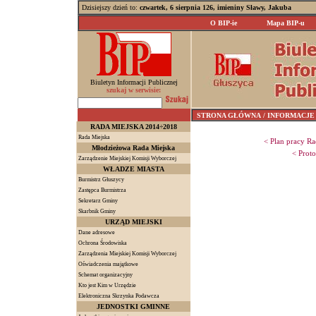
Dzisiejszy dzień to:
czwartek, 6 sierpnia 126, imieniny Sławy, Jakuba
O BIP-ie
Mapa BIP-u
Biuletyn Informacji Publicznej
szukaj w serwisie:
STRONA GŁÓWNA
/ INFORMACJE z 
RADA MIEJSKA 2014÷2018
Rada Miejska
< Plan pracy Ra
Młodzieżowa Rada Miejska
< Proto
Zarządzenie Miejskiej Komisji Wyborczej
WŁADZE MIASTA
Burmistrz Głuszycy
Zastępca Burmistrza
Sekretarz Gminy
Skarbnik Gminy
URZĄD MIEJSKI
Dane adresowe
Ochrona Środowiska
Zarządzenia Miejskiej Komisji Wyborczej
Oświadczenia majątkowe
Schemat organizacyjny
Kto jest Kim w Urzędzie
Elektroniczna Skrzynka Podawcza
JEDNOSTKI GMINNE