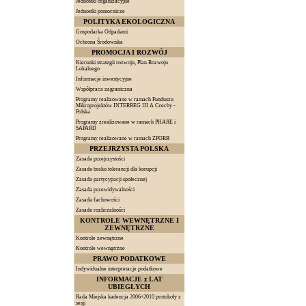
Jednostki organizacyjne
Jednostki pomocnicze
POLITYKA EKOLOGICZNA
Gospodarka Odpadami
Ochrona Środowiska
PROMOCJA I ROZWÓJ
Kierunki strategii rozwoju, Plan Rozwoju
Lokalnego
Informacje inwestycyjne
Współpraca zagraniczna
Programy realizowane w ramach Funduszu
Mikroprojektów INTERREG III A Czechy -
Polska
Programy zrealizowane w ramach PHARE i
SAPARD
Programy realizowane w ramach ZPORR
PRZEJRZYSTA POLSKA
Zasada przejrzystości
Zasada braku tolerancji dla korupcji
Zasada partycypacji społecznej
Zasada przewidywalności
Zasada fachowości
Zasada rozliczalności
KONTROLE WEWNĘTRZNE I
ZEWNĘTRZNE
Kontrole zewnętrzne
Kontrole wewnętrzne
PRAWO PODATKOWE
Indywidualne interpretacje podatkowe
INFORMACJE z LAT
UBIEGŁYCH
Rada Miejska kadencja 2006÷2010 protokoły z
sesji