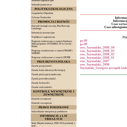
Jednostki organizacyjne
Jednostki pomocnicze
POLITYKA EKOLOGICZNA
Gospodarka Odpadami
Ochrona Środowiska
Informac
Informacj
PROMOCJA I ROZWÓJ
Czas wytwo
Kierunki strategii rozwoju, Plan Rozwoju
Czas udostępnien
Lokalnego
Informacje inwestycyjne
Pli
Współpraca zagraniczna
gs-09
Programy realizowane w ramach Funduszu
gs-08
Mikroprojektów INTERREG III A Czechy -
Polska
osw_Szymański_2008_04
osw_Szymański_2008_03
Programy zrealizowane w ramach PHARE i
SAPARD
osw_Szymański_2008_02
osw_Szymański_2008_01
Programy realizowane w ramach ZPORR
osw_Szymański_2007
PRZEJRZYSTA POLSKA
osw_Szymański_2006
Zasada przejrzystości
Szymański_Grzegorz początek kade
Zasada braku tolerancji dla korupcji
Zasada partycypacji społecznej
Zasada przewidywalności
Zasada fachowości
Zasada rozliczalności
KONTROLE WEWNĘTRZNE I
ZEWNĘTRZNE
Kontrole zewnętrzne
Kontrole wewnętrzne
PRAWO PODATKOWE
Indywidualne interpretacje podatkowe
INFORMACJE z LAT
UBIEGŁYCH
Rada Miejska kadencja 2006÷2010 protokoły z
sesji