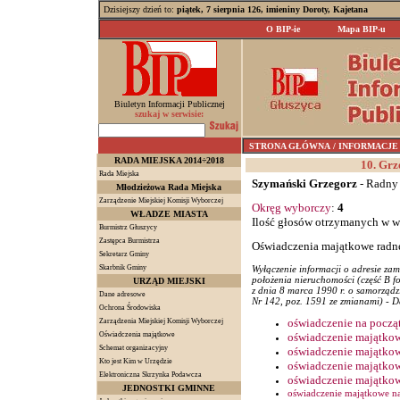
Dzisiejszy dzień to:
piątek, 7 sierpnia 126, imieniny Doroty, Kajetana
O BIP-ie
Mapa BIP-u
Biuletyn Informacji Publicznej
szukaj w serwisie:
STRONA GŁÓWNA
/ INFORMACJE z 
RADA MIEJSKA 2014÷2018
10. Grz
Rada Miejska
Szymański Grzegorz
- Radny
Młodzieżowa Rada Miejska
Zarządzenie Miejskiej Komisji Wyborczej
Okręg wyborczy
:
4
WŁADZE MIASTA
Ilość głosów otrzymanych w 
Burmistrz Głuszycy
Zastępca Burmistrza
Oświadczenia majątkowe radn
Sekretarz Gminy
Skarbnik Gminy
Wyłączenie informacji o adresie zam
położenia nieruchomości (część B f
URZĄD MIEJSKI
z dnia 8 marca 1990 r. o samorządzi
Dane adresowe
Nr 142, poz. 1591 ze zmianami) - Da
Ochrona Środowiska
oświadczenie na począ
Zarządzenia Miejskiej Komisji Wyborczej
Oświadczenia majątkowe
oświadczenie majątkow
Schemat organizacyjny
oświadczenie majątkow
Kto jest Kim w Urzędzie
oświadczenie majątkow
Elektroniczna Skrzynka Podawcza
oświadczenie majątkow
JEDNOSTKI GMINNE
oświadczenie majątkowe na