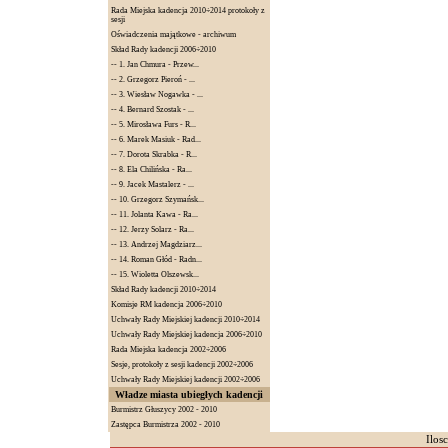
Rada Miejska kadencja 2010÷2014 protokoły z
sesji
Oświadczenia majątkowe - archiwum
Skład Rady kadencji 2006÷2010
--
1. Jan Chmura - Przew...
--
2. Grzegorz Pieroń - ...
--
3. Wiesław Nogawka - ...
--
4. Bernard Szostak - ...
--
5. Mirosława Furs - R...
--
6. Marek Masiuk - Rad...
--
7. Dorota Skrabka - R...
--
8. Ela Chilińska - Ra...
--
9. Jacek Mastalerz - ...
--
10. Grzegorz Szymańsk...
--
11. Jolanta Kawa - Ra...
--
12. Jerzy Solarz - Ra...
--
13. Andrzej Magdziarz...
--
14. Roman Głód - Radn...
--
15. Wioletta Olszewsk...
Skład Rady kadencji 2010÷2014
Komisje RM kadencja 2006÷2010
Uchwały Rady Miejskiej kadencji 2010÷2014
Uchwały Rady Miejskiej kadencja 2006÷2010
Rada Miejska kadencja 2002÷2006
Sesje, protokoły z sesji kadencji 2002÷2006
Uchwały Rady Miejskiej kadencji 2002÷2006
Władze miasta ubiegłych kadencji
Burmistrz Głuszycy 2002 - 2010
Zastępca Burmistrza 2002 - 2010
Ilos