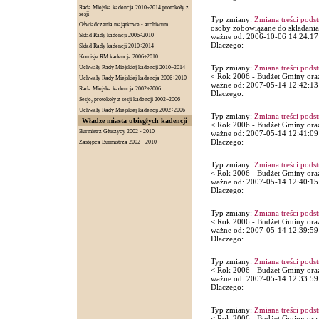
Rada Miejska kadencja 2010÷2014 protokoły z
sesji
Typ zmiany:
Zmiana treści pods
Oświadczenia majątkowe - archiwum
osoby zobowiązane do składani
Skład Rady kadencji 2006÷2010
ważne od: 2006-10-06 14:24:17
Dlaczego:
Skład Rady kadencji 2010÷2014
Komisje RM kadencja 2006÷2010
Typ zmiany:
Zmiana treści pods
Uchwały Rady Miejskiej kadencji 2010÷2014
< Rok 2006 - Budżet Gminy ora
Uchwały Rady Miejskiej kadencja 2006÷2010
ważne od: 2007-05-14 12:42:13
Rada Miejska kadencja 2002÷2006
Dlaczego:
Sesje, protokoły z sesji kadencji 2002÷2006
Uchwały Rady Miejskiej kadencji 2002÷2006
Typ zmiany:
Zmiana treści pods
Władze miasta ubiegłych kadencji
< Rok 2006 - Budżet Gminy oraz
Burmistrz Głuszycy 2002 - 2010
ważne od: 2007-05-14 12:41:09
Dlaczego:
Zastępca Burmistrza 2002 - 2010
Typ zmiany:
Zmiana treści pods
< Rok 2006 - Budżet Gminy oraz
ważne od: 2007-05-14 12:40:15
Dlaczego:
Typ zmiany:
Zmiana treści pods
< Rok 2006 - Budżet Gminy oraz
ważne od: 2007-05-14 12:39:59
Dlaczego:
Typ zmiany:
Zmiana treści pods
< Rok 2006 - Budżet Gminy oraz
ważne od: 2007-05-14 12:33:59
Dlaczego:
Typ zmiany:
Zmiana treści pods
< Rok 2006 - Budżet Gminy oraz