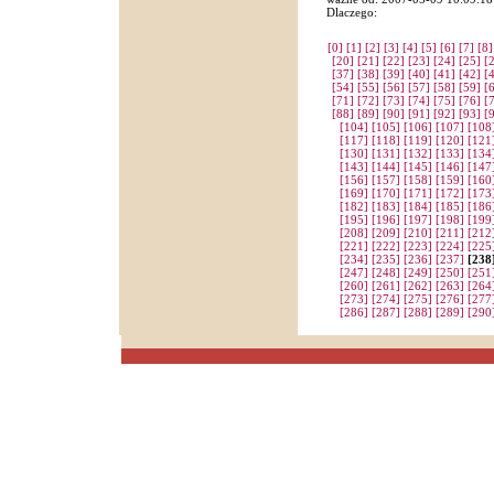
Dlaczego:
[0]
[1]
[2]
[3]
[4]
[5]
[6]
[7]
[8]
[20]
[21]
[22]
[23]
[24]
[25]
[
[37]
[38]
[39]
[40]
[41]
[42]
[
[54]
[55]
[56]
[57]
[58]
[59]
[
[71]
[72]
[73]
[74]
[75]
[76]
[
[88]
[89]
[90]
[91]
[92]
[93]
[
[104]
[105]
[106]
[107]
[108
[117]
[118]
[119]
[120]
[121
[130]
[131]
[132]
[133]
[134
[143]
[144]
[145]
[146]
[147
[156]
[157]
[158]
[159]
[160
[169]
[170]
[171]
[172]
[173
[182]
[183]
[184]
[185]
[186
[195]
[196]
[197]
[198]
[199
[208]
[209]
[210]
[211]
[212
[221]
[222]
[223]
[224]
[225
[234]
[235]
[236]
[237]
[238
[247]
[248]
[249]
[250]
[251
[260]
[261]
[262]
[263]
[264
[273]
[274]
[275]
[276]
[277
[286]
[287]
[288]
[289]
[290