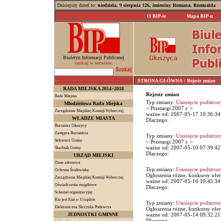
Dzisiejszy dzień to:
niedziela, 9 sierpnia 126, imieniny Romana, Romualda
O BIP-ie
Mapa BIP-u
Biuletyn Informacji Publicznej
szukaj w serwisie:
STRONA GŁÓWNA
/ Rejestr zmian
RADA MIEJSKA 2014÷2018
Rejestr zmian
Rada Miejska
Typ zmiany:
Usunięcie podstron
Młodzieżowa Rada Miejska
< Przetargi 2007 r. >
Zarządzenie Miejskiej Komisji Wyborczej
ważne od: 2007-05-17 10:36:34
WŁADZE MIASTA
Dlaczego:
Burmistrz Głuszycy
Zastępca Burmistrza
Typ zmiany:
Usunięcie podstron
Sekretarz Gminy
< Przetargi 2007 r. >
ważne od: 2007-05-10 07:39:42
Skarbnik Gminy
Dlaczego:
URZĄD MIEJSKI
Dane adresowe
Typ zmiany:
Usunięcie podstron
Ochrona Środowiska
Ogłoszenia różne, konkursy ofer
Zarządzenia Miejskiej Komisji Wyborczej
ważne od: 2007-05-16 10:45:34
Oświadczenia majątkowe
Dlaczego:
Schemat organizacyjny
Kto jest Kim w Urzędzie
Typ zmiany:
Usunięcie podstron
Elektroniczna Skrzynka Podawcza
Ogłoszenia różne, konkursy ofer
JEDNOSTKI GMINNE
ważne od: 2007-05-14 09:32:21
Dlaczego: