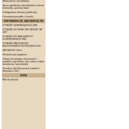
Budownictwo i Architektura
Sprawy geodezjne, nieruchomości, ochrona
środowiska, sprzedaż lokali
Udostępnienie informacji publicznej
Utrzymanie porządku i czystości
INFORMACJE ARCHIWALNE
WYBORY SAMORZĄDOWE 2006
WYBORY DO SEJMU RP I SENATU RP
2007
WYBORY DO PARLAMENTU
EUROPEJSKIEGO 2009
WYBORY PREZYDENTA
RZECZYPOSPOLITEJ POLSKIEJ 2010
SPIS ROLNY 2010 r.
Oświadczenia majątkowe
Wybory do rad gmin, rad powiatów i
sejmików województw oraz wybory wójtów,
burmistrzów i prezydentów
Narodowy Spis Powszechny Ludności i
Mieszkań w 2011
INNE
Pliki do pobrania