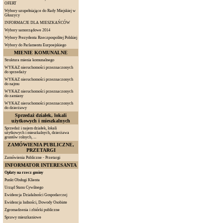
OFERT
Wybory uzupełniające do Rady Miejskiej w
Głuszycy
INFORMACJE DLA MIESZKAŃCÓW
Wybory samorządowe 2014
Wybory Prezydenta Rzeczpospolitej Polskiej
Wybory do Parlamentu Eurpoejskiego
MIENIE KOMUNALNE
Struktura mienia komunalnego
WYKAZ nieruchomości przeznaczonych
do sprzedaży
WYKAZ nieruchomości przeznaczonych
do najmu
WYKAZ nieruchomości przeznaczonych
do zamiany
WYKAZ nieruchomości przeznaczonych
do dzierżawy
Sprzedaż działek, lokali
użytkowych i mieszkalnych
Sprzedaż i najem działek, lokali
użytkowych i mieszkalnych, dzierżawa
gruntów rolnych, ...
ZAMÓWIENIA PUBLICZNE,
PRZETARGI
Zamówienia Publiczne - Przetargi
INFORMATOR INTERESANTA
Opłaty na rzecz gminy
Punkt Obsługi Klienta
Urząd Stanu Cywilnego
Ewidencja Działalności Gospodarczej
Ewidencja ludności, Dowody Osobiste
Zgromadzenia i zbiórki publiczne
Sprawy mieszkaniowe