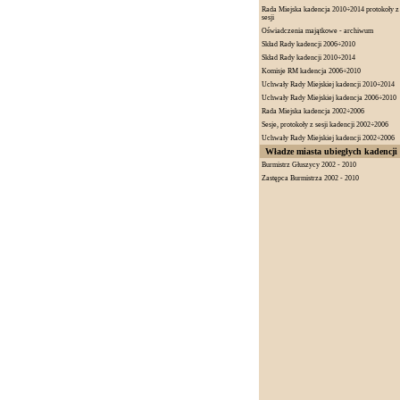
Rada Miejska kadencja 2010÷2014 protokoły z
sesji
Oświadczenia majątkowe - archiwum
Skład Rady kadencji 2006÷2010
Skład Rady kadencji 2010÷2014
Komisje RM kadencja 2006÷2010
Uchwały Rady Miejskiej kadencji 2010÷2014
Uchwały Rady Miejskiej kadencja 2006÷2010
Rada Miejska kadencja 2002÷2006
Sesje, protokoły z sesji kadencji 2002÷2006
Uchwały Rady Miejskiej kadencji 2002÷2006
Władze miasta ubiegłych kadencji
Burmistrz Głuszycy 2002 - 2010
Zastępca Burmistrza 2002 - 2010