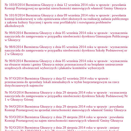
Nr 103/0/2014 Burmistrza Głuszycy z dnia 12 września 2014 roku w sprawie : powołania
Komisji Przetargowej na sprzedaż nieruchomości stanowiących własność Gminy Głuszyca
Nr 101/0/2014 Burmistrza Głuszycy z dnia 09 września 2014 roku w sprawie : powołania
komisji konkursowej w celu opiniowania ofert złożonych na realizację zadania publicznego
z zakresu kultury fizycznej i sportu oraz profilaktyki i rozwiązania problemów
alkoholowych
Nr 99/0/2014 Burmistrza Głuszycy z dnia 05 września 2014 roku w sprawie : wyznaczenia
nauczyciela do zastępowania w przypadku nieobecności dyrektora Gimnazjum Publicznego
w Głuszycy
Nr 98/0/2014 Burmistrza Głuszycy z dnia 05 września 2014 roku w sprawie : wyznaczenia
nauczyciela do zastępowania w przypadku nieobecności dyrektora Szkoły Podstawowej nr
2 w Głuszycy
Nr 90/0/2014 Burmistrza Głuszycy z dnia 05 września 2014 roku w sprawie : wyznaczenia
na obszarze miasta i gminy Głuszyca miejsc przeznaczonych na bezpłatne umieszczenie
urzędowych obwieszczeń wyborczych i plakatów komitetów wyborczych
Nr 97/O/2014 Burmistrza Głuszycy z dnia 02 września 2014 roku w sprawie :
przeznaczenia do sprzedaży lokali mieszkalnych w trybie bezprzetargowym na rzecz
dotychczasowych najemców
Nr 95/O/2014 Burmistrza Głuszycy z dnia 29 sierpnia 2014 roku w sprawie : wyznaczenia
nauczyciela do zastępowania w przypadku nieobecności dyrektora Szkoły Podstawowej Nr
1 w Głuszycy Górnej
Nr 94/O/2014 Burmistrza Głuszycy z dnia 29 sierpnia 2014 roku w sprawie : powołania
Komisji Przetargowej na sprzedaż nieruchomości stanowiących własność Gminy Głuszyca
Nr 93/O/2014 Burmistrza Głuszycy z dnia 29 sierpnia 2014 roku w sprawie : powołania
Komisji Przetargowej na najem nieruchomości stanowiących własność Gminy Głuszyca
Nr 92/O/2014 Burmistrza Głuszycy z dnia 28 sierpnia 2014 roku w sprawie : zmiany