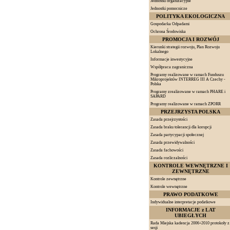
Jednostki organizacyjne
Jednostki pomocnicze
POLITYKA EKOLOGICZNA
Gospodarka Odpadami
Ochrona Środowiska
PROMOCJA I ROZWÓJ
Kierunki strategii rozwoju, Plan Rozwoju
Lokalnego
Informacje inwestycyjne
Współpraca zagraniczna
Programy realizowane w ramach Funduszu
Mikroprojektów INTERREG III A Czechy -
Polska
Programy zrealizowane w ramach PHARE i
SAPARD
Programy realizowane w ramach ZPORR
PRZEJRZYSTA POLSKA
Zasada przejrzystości
Zasada braku tolerancji dla korupcji
Zasada partycypacji społecznej
Zasada przewidywalności
Zasada fachowości
Zasada rozliczalności
KONTROLE WEWNĘTRZNE I
ZEWNĘTRZNE
Kontrole zewnętrzne
Kontrole wewnętrzne
PRAWO PODATKOWE
Indywidualne interpretacje podatkowe
INFORMACJE z LAT
UBIEGŁYCH
Rada Miejska kadencja 2006÷2010 protokoły z
sesji