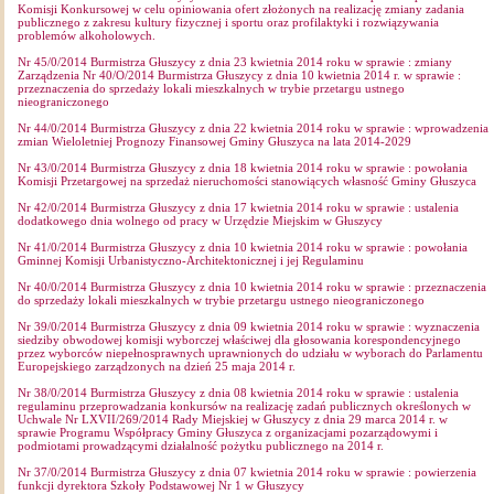
Komisji Konkursowej w celu opiniowania ofert złożonych na realizację zmiany zadania
publicznego z zakresu kultury fizycznej i sportu oraz profilaktyki i rozwiązywania
problemów alkoholowych.
Nr 45/0/2014 Burmistrza Głuszycy z dnia 23 kwietnia 2014 roku w sprawie : zmiany
Zarządzenia Nr 40/O/2014 Burmistrza Głuszycy z dnia 10 kwietnia 2014 r. w sprawie :
przeznaczenia do sprzedaży lokali mieszkalnych w trybie przetargu ustnego
nieograniczonego
Nr 44/0/2014 Burmistrza Głuszycy z dnia 22 kwietnia 2014 roku w sprawie : wprowadzenia
zmian Wieloletniej Prognozy Finansowej Gminy Głuszyca na lata 2014-2029
Nr 43/0/2014 Burmistrza Głuszycy z dnia 18 kwietnia 2014 roku w sprawie : powołania
Komisji Przetargowej na sprzedaż nieruchomości stanowiących własność Gminy Głuszyca
Nr 42/0/2014 Burmistrza Głuszycy z dnia 17 kwietnia 2014 roku w sprawie : ustalenia
dodatkowego dnia wolnego od pracy w Urzędzie Miejskim w Głuszycy
Nr 41/0/2014 Burmistrza Głuszycy z dnia 10 kwietnia 2014 roku w sprawie : powołania
Gminnej Komisji Urbanistyczno-Architektonicznej i jej Regulaminu
Nr 40/0/2014 Burmistrza Głuszycy z dnia 10 kwietnia 2014 roku w sprawie : przeznaczenia
do sprzedaży lokali mieszkalnych w trybie przetargu ustnego nieograniczonego
Nr 39/0/2014 Burmistrza Głuszycy z dnia 09 kwietnia 2014 roku w sprawie : wyznaczenia
siedziby obwodowej komisji wyborczej właściwej dla głosowania korespondencyjnego
przez wyborców niepełnosprawnych uprawnionych do udziału w wyborach do Parlamentu
Europejskiego zarządzonych na dzień 25 maja 2014 r.
Nr 38/0/2014 Burmistrza Głuszycy z dnia 08 kwietnia 2014 roku w sprawie : ustalenia
regulaminu przeprowadzania konkursów na realizację zadań publicznych określonych w
Uchwale Nr LXVII/269/2014 Rady Miejskiej w Głuszycy z dnia 29 marca 2014 r. w
sprawie Programu Współpracy Gminy Głuszyca z organizacjami pozarządowymi i
podmiotami prowadzącymi działalność pożytku publicznego na 2014 r.
Nr 37/0/2014 Burmistrza Głuszycy z dnia 07 kwietnia 2014 roku w sprawie : powierzenia
funkcji dyrektora Szkoły Podstawowej Nr 1 w Głuszycy