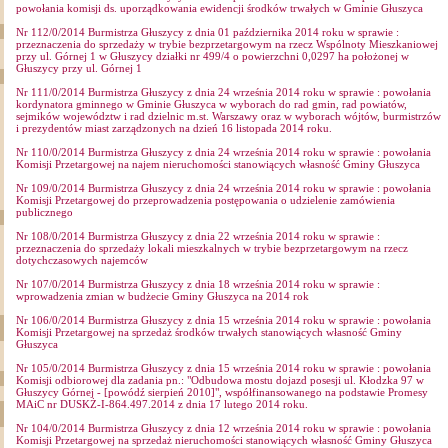
powołania komisji ds. uporządkowania ewidencji środków trwałych w Gminie Głuszyca
Nr 112/0/2014 Burmistrza Głuszycy z dnia 01 października 2014 roku w sprawie :
przeznaczenia do sprzedaży w trybie bezprzetargowym na rzecz Wspólnoty Mieszkaniowej
przy ul. Górnej 1 w Głuszycy działki nr 499/4 o powierzchni 0,0297 ha położonej w
Głuszycy przy ul. Górnej 1
Nr 111/0/2014 Burmistrza Głuszycy z dnia 24 września 2014 roku w sprawie : powołania
kordynatora gminnego w Gminie Głuszyca w wyborach do rad gmin, rad powiatów,
sejmików województw i rad dzielnic m.st. Warszawy oraz w wyborach wójtów, burmistrzów
i prezydentów miast zarządzonych na dzień 16 listopada 2014 roku.
Nr 110/0/2014 Burmistrza Głuszycy z dnia 24 września 2014 roku w sprawie : powołania
Komisji Przetargowej na najem nieruchomości stanowiących własność Gminy Głuszyca
Nr 109/0/2014 Burmistrza Głuszycy z dnia 24 września 2014 roku w sprawie : powołania
Komisji Przetargowej do przeprowadzenia postępowania o udzielenie zamówienia
publicznego
Nr 108/0/2014 Burmistrza Głuszycy z dnia 22 września 2014 roku w sprawie :
przeznaczenia do sprzedaży lokali mieszkalnych w trybie bezprzetargowym na rzecz
dotychczasowych najemców
Nr 107/0/2014 Burmistrza Głuszycy z dnia 18 września 2014 roku w sprawie :
wprowadzenia zmian w budżecie Gminy Głuszyca na 2014 rok
Nr 106/0/2014 Burmistrza Głuszycy z dnia 15 września 2014 roku w sprawie : powołania
Komisji Przetargowej na sprzedaż środków trwałych stanowiących własność Gminy
Głuszyca
Nr 105/0/2014 Burmistrza Głuszycy z dnia 15 września 2014 roku w sprawie : powołania
Komisji odbiorowej dla zadania pn.: "Odbudowa mostu dojazd posesji ul. Kłodzka 97 w
Głuszycy Górnej - [powódź sierpień 2010]", współfinansowanego na podstawie Promesy
MAiC nr DUSKŻ-I-864.497.2014 z dnia 17 lutego 2014 roku.
Nr 104/0/2014 Burmistrza Głuszycy z dnia 12 września 2014 roku w sprawie : powołania
Komisji Przetargowej na sprzedaż nieruchomości stanowiących własność Gminy Głuszyca