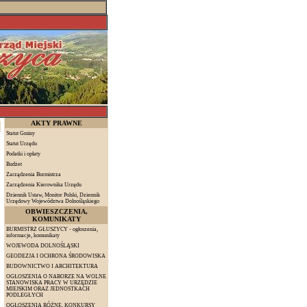
AKTY PRAWNE
Statut Gminy
Statut Urzędu
Podatki i opłaty
Budżet
Zarządzenia Burmistrza
Zarządzenia Kierownika Urzędu
Dziennik Ustaw, Monitor Polski, Dziennik
Urzędowy Województwa Dolnośląskiego
OBWIESZCZENIA,
KOMUNIKATY
BURMISTRZ GŁUSZYCY - ogłoszenia,
informacje, komunikaty
WOJEWODA DOLNOŚLĄSKI
GEODEZJA I OCHRONA ŚRODOWISKA
BUDOWNICTWO I ARCHITEKTURA
OGŁOSZENIA O NABORZE NA WOLNE
STANOWISKA PRACY W URZĘDZIE
MIEJSKIM ORAZ JEDNOSTKACH
PODLEGŁYCH
OGŁOSZENIA RÓŻNE, KONKURSY