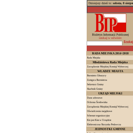
Dzisiejszy dzień to:
sobota, 8 sierp
Biuletyn Informacji Publicznej
szukaj w serwisie:
RADA MIEJSKA 2014÷2018
Rada Miejska
Młodzieżowa Rada Miejska
Zarządzenie Miejskiej Komisji Wyborczej
WŁADZE MIASTA
Burmistrz Głuszycy
Zastępca Burmistrza
Sekretarz Gminy
Skarbnik Gminy
URZĄD MIEJSKI
Dane adresowe
Ochrona Środowiska
Zarządzenia Miejskiej Komisji Wyborczej
Oświadczenia majątkowe
Schemat organizacyjny
Kto jest Kim w Urzędzie
Elektroniczna Skrzynka Podawcza
JEDNOSTKI GMINNE