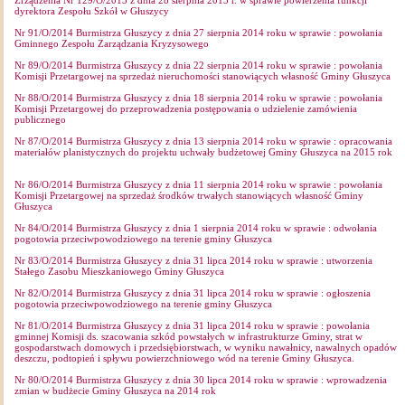
Zrządzenia Nr 129/O/2013 z dnia 28 sierpnia 2013 r. w sprawie powierzenia funkcji
dyrektora Zespołu Szkół w Głuszycy
Nr 91/O/2014 Burmistrza Głuszycy z dnia 27 sierpnia 2014 roku w sprawie : powołania
Gminnego Zespołu Zarządzania Kryzysowego
Nr 89/O/2014 Burmistrza Głuszycy z dnia 22 sierpnia 2014 roku w sprawie : powołania
Komisji Przetargowej na sprzedaż nieruchomości stanowiących własność Gminy Głuszyca
Nr 88/O/2014 Burmistrza Głuszycy z dnia 18 sierpnia 2014 roku w sprawie : powołania
Komisji Przetargowej do przeprowadzenia postępowania o udzielenie zamówienia
publicznego
Nr 87/O/2014 Burmistrza Głuszycy z dnia 13 sierpnia 2014 roku w sprawie : opracowania
materiałów planistycznych do projektu uchwały budżetowej Gminy Głuszyca na 2015 rok
Nr 86/O/2014 Burmistrza Głuszycy z dnia 11 sierpnia 2014 roku w sprawie : powołania
Komisji Przetargowej na sprzedaż środków trwałych stanowiących własność Gminy
Głuszyca
Nr 84/O/2014 Burmistrza Głuszycy z dnia 1 sierpnia 2014 roku w sprawie : odwołania
pogotowia przeciwpowodziowego na terenie gminy Głuszyca
Nr 83/O/2014 Burmistrza Głuszycy z dnia 31 lipca 2014 roku w sprawie : utworzenia
Stałego Zasobu Mieszkaniowego Gminy Głuszyca
Nr 82/O/2014 Burmistrza Głuszycy z dnia 31 lipca 2014 roku w sprawie : ogłoszenia
pogotowia przeciwpowodziowego na terenie gminy Głuszyca
Nr 81/O/2014 Burmistrza Głuszycy z dnia 31 lipca 2014 roku w sprawie : powołania
gminnej Komisji ds. szacowania szkód powstałych w infrastrukturze Gminy, strat w
gospodarstwach domowych i przedsiębiorstwach, w wyniku nawałnicy, nawalnych opadów
deszczu, podtopień i spływu powierzchniowego wód na terenie Gminy Głuszyca.
Nr 80/O/2014 Burmistrza Głuszycy z dnia 30 lipca 2014 roku w sprawie : wprowadzenia
zmian w budżecie Gminy Głuszyca na 2014 rok