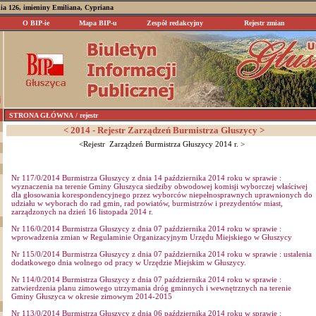
nia 126, imieniny Emiliana, Cypriana
O BIP-ie
Mapa BIP-u
Zespół redakcyjny
Rejestr zmian
STRONA GŁÓWNA
/ rejestr
< 2014 - Rejestr Zarządzeń Burmistrza Głuszycy >
<Rejestr Zarządzeń Burmistrza Głuszycy 2014 r. >
Nr 117/0/2014 Burmistrza Głuszycy z dnia 14 października 2014 roku w sprawie :
wyznaczenia na terenie Gminy Głuszyca siedziby obwodowej komisji wyborczej właściwej
dla głosowania korespondencyjnego przez wyborców niepełnosprawnych uprawnionych do
udziału w wyborach do rad gmin, rad powiatów, burmistrzów i prezydentów miast,
zarządzonych na dzień 16 listopada 2014 r.
Nr 116/0/2014 Burmistrza Głuszycy z dnia 07 października 2014 roku w sprawie :
wprowadzenia zmian w Regulaminie Organizacyjnym Urzędu Miejskiego w Głuszycy
Nr 115/0/2014 Burmistrza Głuszycy z dnia 07 października 2014 roku w sprawie : ustalenia
dodatkowego dnia wolnego od pracy w Urzędzie Miejskim w Głuszycy.
Nr 114/0/2014 Burmistrza Głuszycy z dnia 07 października 2014 roku w sprawie :
zatwierdzenia planu zimowego utrzymania dróg gminnych i wewnętrznych na terenie
Gminy Głuszyca w okresie zimowym 2014-2015
Nr 113/0/2014 Burmistrza Głuszycy z dnia 06 października 2014 roku w sprawie :