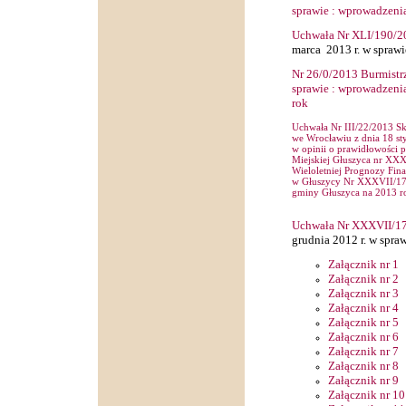
sprawie
: wprowadzenia
Uchwała Nr X
LI/1
90
/2
marca
2013 r. w sprawi
Nr
2
6
/0/2013 Burmistr
sprawie
: wprowadzenia
rok
Uchwała Nr III/22/2013 S
we Wrocławiu z dnia 18 sty
w opinii o prawidłowości 
Miejskiej Głuszyca nr XXX
Wieloletniej Prognozy Fin
w Głuszycy Nr XXXVII/174
gminy Głuszyca na 2013 r
Uchwała Nr XXX
VII/
1
grudnia
2012 r. w spra
Załącznik nr 1
Załącznik nr 2
Załącznik nr 3
Załącznik nr 4
Załącznik nr 5
Załącznik nr 6
Załącznik nr 7
Załącznik nr 8
Załącznik nr 9
Załącznik nr 10