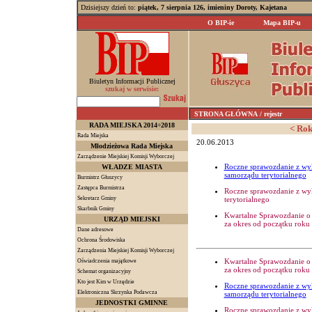
Dzisiejszy dzień to:
piątek, 7 sierpnia 126, imieniny Doroty, Kajetana
O BIP-ie
Mapa BIP-u
Biuletyn Informacji Publicznej
szukaj w serwisie:
STRONA GŁÓWNA
/ rejestr
RADA MIEJSKA 2014÷2018
< Rok 
Rada Miejska
20.06.2013
Młodzieżowa Rada Miejska
Zarządzenie Miejskiej Komisji Wyborczej
Roczne sprawozdanie z wy
WŁADZE MIASTA
samorządu terytorialnego
Burmistrz Głuszycy
Zastępca Burmistrza
Roczne sprawozdanie z wy
Sekretarz Gminy
terytorialnego
Skarbnik Gminy
Kwartalne Sprawozdanie o 
URZĄD MIEJSKI
za okres od początku roku
Dane adresowe
Ochrona Środowiska
Zarządzenia Miejskiej Komisji Wyborczej
Kwartalne Sprawozdanie o 
Oświadczenia majątkowe
za okres od początku roku
Schemat organizacyjny
Kto jest Kim w Urzędzie
Roczne sprawozdanie z wy
Elektroniczna Skrzynka Podawcza
samorządu terytorialnego
JEDNOSTKI GMINNE
Roczne sprawozdanie z wy