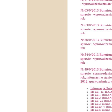
: wprowadzenia zmian 
Nr 6
5
/0/2013 Burmistr
sprawie
: wprowadzenia
rok
Nr 6
3
/0/2013 Burmistr
sprawie
: wprowadzenia
rok
Nr
56
/0/2013 Burmistr
sprawie
: wprowadzenia
rok
Nr
54
/0/2013 Burmistr
sprawie
: wprowadzenia
rok
Nr
4
9
/0/2013 Burmistr
sprawie
: spra
wozdania
rok, informacji o stan
2012
, sprawozdania z
Informacja Opi
SB_zal._1a_ROC
SB_zal.1_ROCZN
SB_zal.2_ROCZN
SB_zal_2a_ROCZ
SB_zal.3_roczne_
SB_zal.nr_4_RO
SB_zal.5_roczne_