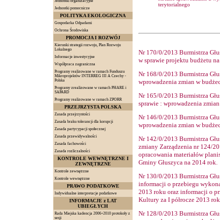
Jednostki organizacyjne
terytorialnego
Jednostki pomocnicze
POLITYKA EKOLOGICZNA
Gospodarka Odpadami
Ochrona Środowiska
PROMOCJA I ROZWÓJ
Kierunki strategii rozwoju, Plan Rozwoju
Lokalnego
Nr
170
/0/2013 Burmistrza Głu
Informacje inwestycyjne
w sprawie projektu budżetu na
Współpraca zagraniczna
Programy realizowane w ramach Funduszu
Nr
168
/0/2013 Burmistrza Głu
Mikroprojektów INTERREG III A Czechy -
wprowadzenia zmian w budżec
Polska
Programy zrealizowane w ramach PHARE i
SAPARD
Nr
165
/0/2013 Burmistrza Głu
Programy realizowane w ramach ZPORR
sprawie
: wprowadzenia zmian
PRZEJRZYSTA POLSKA
Zasada przejrzystości
Nr
146
/0/2013 Burmistrza Głu
Zasada braku tolerancji dla korupcji
wprowadzenia zmian w budżec
Zasada partycypacji społecznej
Zasada przewidywalności
Nr
142
/0/2013 Burmistrza Głu
Zasada fachowości
zmiany Zarządzenia nr 124/201
Zasada rozliczalności
opracowania materiałów plani
KONTROLE WEWNĘTRZNE I
Gminy Głuszyca na 2014 rok.
ZEWNĘTRZNE
Kontrole zewnętrzne
Nr
130
/0/2013 Burmistrza Głu
Kontrole wewnętrzne
informacji o przebiegu wykon
PRAWO PODATKOWE
2013 roku oraz informacji o 
Indywidualne interpretacje podatkowe
Kultury za I półrocze 2013 ro
INFORMACJE z LAT
UBIEGŁYCH
Nr
128
/0/2013 Burmistrza Głu
Rada Miejska kadencja 2006÷2010 protokoły z
sesji