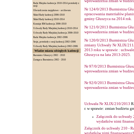
wprowadzenia zmian w budżec
Rada Miejska kadencja 2010÷2014 protokoły z
sesji
Nr
124
/0/2013 Burmistrza Głu
Oświadczenia majątkowe - archiwum
opracowania materiałów plani
Skład Rady kadencji 2006÷2010
gminy Głuszyca na 2014 rok.
Skład Rady kadencji 2010÷2014
Komisje RM kadencja 2006÷2010
Nr
121
/0/2013 Burmistrza Głu
Uchwały Rady Miejskiej kadencji 2010÷2014
wprowadzenia zmian w budżec
Uchwały Rady Miejskiej kadencja 2006÷2010
Rada Miejska kadencja 2002÷2006
Nr
120
/0/2013 Burmistrza Głu
Sesje, protokoły z sesji kadencji 2002÷2006
zmiany Uchwały Nr XLIX/211/2
Uchwały Rady Miejskiej kadencji 2002÷2006
2013 roku w sprawie : uchwal
Władze miasta ubiegłych kadencji
Głuszyca na lata 2013-2025.
Burmistrz Głuszycy 2002 - 2010
Zastępca Burmistrza 2002 - 2010
Nr
97
/0/2013 Burmistrza Głus
wprowadzenia zmian w budżec
Nr
92
/0/2013 Burmistrza Głus
wprowadzenia zmian w budżec
Uchwała Nr XLIX/210/2013
Ra
r. w sprawie: zmian budżetu g
Załącznik do uchwały 
wydatków nimi finans
Załącznik do uchwały 210 - R
wydatków nimi finansowanych