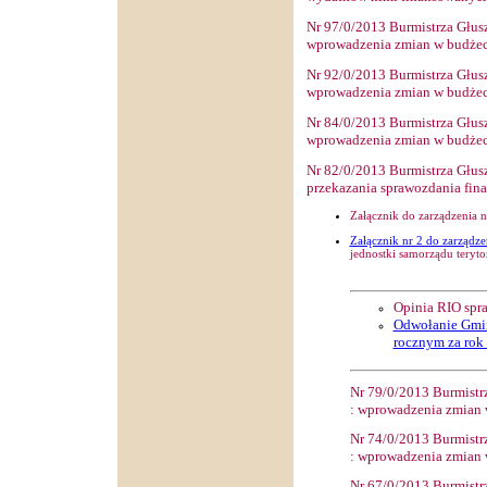
Nr
97
/0/2013 Burmistrza Głus
wprowadzenia zmian w budżec
Nr
92
/0/2013 Burmistrza Głus
wprowadzenia zmian w budżec
Nr
84
/0/2013 Burmistrza Głus
wprowadzenia zmian w budżec
Nr
82
/0/2013 Burmistrza Głus
przekazania sprawozdania fin
Załącznik do zarządzenia n
Załącznik nr 2 do zarządze
jednostki samorządu teryto
Opinia RIO spr
Odwołanie Gmin
rocznym za rok
Nr
7
9
/0/2013 Burmistr
: wprowadzenia zmian 
Nr
7
4
/0/2013 Burmistr
: wprowadzenia zmian 
Nr 6
7
/0/2013 Burmistr