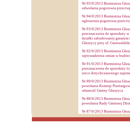
Nr
95
/0/2013 Burmistrza Głus
odwołania pogotowia przeciw
Nr
94
/0/2013 Burmistrza Głus
ogłoszenia pogotowia przeci
Nr
93
/0/2013 Burmistrza Głus
przeznaczenia do sprzedaży w 
działki zabudowanej garażem 
Głuszycy przy ul. Grunwaldzk
Nr
92
/0/2013 Burmistrza Głus
wprowadzenia zmian w budżec
Nr
91
/0/2013 Burmistrza Głus
przeznaczenia do sprzedaży l
rzecz dotychczasowego najem
Nr
89
/0/2013 Burmistrza Głus
powołania Komisji Przetargow
własność Gminy Głuszyca
Nr
88
/0/2013 Burmistrza Głus
powołania Rady Gminnej Dział
Nr
87
/0/2013 Burmistrza Głus