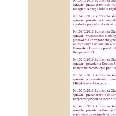
Nr
155
/0/2013 Burmistrza Głu
sprawie
: przeznaczenia do wyn
nieograniczonego lokalu uży
Nr
154
/0/2013 Burmistrza Głu
sprawie
: powołania komisji d
chodnika przy ul. Łukasiewicz
Nr
153
/0/2013 Burmistrza Głu
sprawie
: wyznaczenia siedzib
głosowania korespondencyjne
uprawnionych do udziału w r
Burmistrza Głuszycy przed up
listopada 2013 r.
Nr
152
/0/2013 Burmistrza Głu
sprawie
: powołania Komisji P
udzielenie zamówienia public
Nr
151
/0/2013 Burmistrza Głu
sprawie
: wprowadzenia zmian
Miejskiego w Głuszycy
Nr
150
/0/2013 Burmistrza Głu
sprawie
: przeznaczenia do spr
bezprzetargowym na rzecz do
Nr
149
/0/2013 Burmistrza Głu
sprawie
: powołania Komisji P
stanowiących własność Gminy