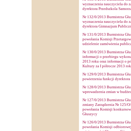
wyznaczenia nauczyciela do z
dyrektora Przedszkola Samor
Nr
132
/0/2013 Burmistrza Głu
wyznaczenia nauczyciela do z
dyrektora Gimnazjum Publicz
Nr
131
/0/2013 Burmistrza Głu
powołania Komisji Przetargow
udzielenie zamówienia public
Nr
130
/0/2013 Burmistrza Głu
informacji o przebiegu wykon
2013 roku oraz informacji o 
Kultury za I półrocze 2013 ro
Nr
129
/0/2013 Burmistrza Głu
powierzenia funkcji dyrektora
Nr
128
/0/2013 Burmistrza Głu
wprowadzenia zmian w budżec
Nr
127
/0/2013 Burmistrza Głu
zmiany Zarządzenia Nr 125/O/2
powołania Komisji konkursowe
Głuszycy
Nr
126
/0/2013 Burmistrza Głu
powołania Komisji odbiorowej 