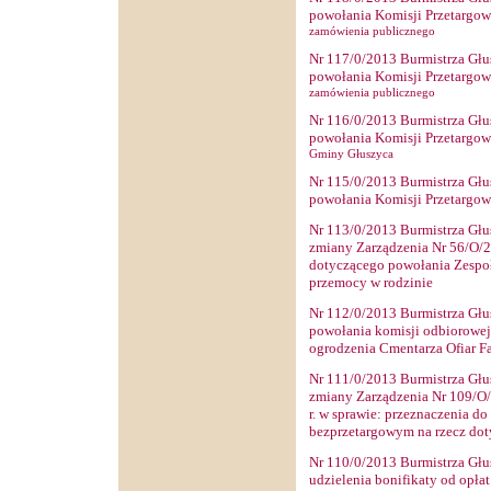
powołania Komisji Przetargow
zamówienia publicznego
Nr
117
/0/2013 Burmistrza Głu
powołania Komisji Przetargow
zamówienia publicznego
Nr
116
/0/2013 Burmistrza Głu
powołania Komisji Przetargow
Gminy Głuszyca
Nr
115
/0/2013 Burmistrza Głu
powołania Komisji Przetargow
Nr
113
/0/2013 Burmistrza Głu
zmiany Zarządzenia Nr 56/O/20
dotyczącego powołania Zespoł
przemocy w rodzinie
Nr
112
/0/2013 Burmistrza Głu
powołania komisji odbiorowe
ogrodzenia Cmentarza Ofiar F
Nr
111
/0/2013 Burmistrza Głu
zmiany Zarządzenia Nr 109/O/
r. w sprawie: przeznaczenia do
bezprzetargowym na rzecz do
Nr
110
/0/2013 Burmistrza Głu
udzielenia bonifikaty od opła