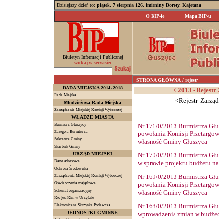
Dzisiejszy dzień to:
piątek, 7 sierpnia 126, imieniny Doroty, Kajetana
O BIP-ie
Mapa BIP-u
Biuletyn Informacji Publicznej
szukaj w serwisie:
STRONA GŁÓWNA
/ rejestr
RADA MIEJSKA 2014÷2018
< 2013 - Rejestr
Rada Miejska
<Rejestr Zarząd
Młodzieżowa Rada Miejska
Zarządzenie Miejskiej Komisji Wyborczej
WŁADZE MIASTA
Burmistrz Głuszycy
Nr
171
/0/2013 Burmistrza Głu
Zastępca Burmistrza
powołania Komisji Przetargow
Sekretarz Gminy
własność Gminy Głuszyca
Skarbnik Gminy
URZĄD MIEJSKI
Nr
170
/0/2013 Burmistrza Głu
Dane adresowe
w sprawie projektu budżetu na
Ochrona Środowiska
Nr
169
/0/2013 Burmistrza Głu
Zarządzenia Miejskiej Komisji Wyborczej
Oświadczenia majątkowe
powołania Komisji Przetargow
Schemat organizacyjny
własność Gminy Głuszyca
Kto jest Kim w Urzędzie
Nr
168
/0/2013 Burmistrza Głu
Elektroniczna Skrzynka Podawcza
JEDNOSTKI GMINNE
wprowadzenia zmian w budżec