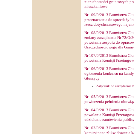
nieruchomości gruntowych pr
mieszkaniowe
Nr
109
/0/2013 Burmistrza Głu
przeznaczenia do sprzedaży l
rzecz dotychczasowego najem
Nr
108
/0/2013 Burmistrza Głu
zmiany zarządzenia Nr 72/O/2
powołania zespołu do opraco
Oszczędnościowego dla Gmin
Nr
107
/0/2013 Burmistrza Głu
powołania Komisji Przetargowe
Nr
106
/0/2013 Burmistrza Głu
ogłoszenia konkursu na kandy
Głuszycy
Załącznik do zarządzenia 
Nr
105
/0/2013 Burmistrza Głu
powierzenia pełnienia obowią
Nr
104
/0/2013 Burmistrza Głu
powołania Komisji Przetargow
udzielenie zamówienia public
Nr
103
/0/2013 Burmistrza Głu
komisyjnego zlikwidowania ka