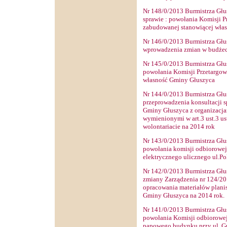
Nr
148
/0/2013 Burmistrza Głu
sprawie
: powołania Komisji P
zabudowanej stanowiącej wła
Nr
146
/0/2013 Burmistrza Głu
wprowadzenia zmian w budżec
Nr
145
/0/2013 Burmistrza Głu
powołania Komisji Przetargow
własność Gminy Głuszyca
Nr
144
/0/2013 Burmistrza Głu
przeprowadzenia konsultacji 
Gminy Głuszyca z organizacj
wymienionymi w art.3 ust.3 us
wolontariacie na 2014 rok
Nr
143
/0/2013 Burmistrza Głu
powołania komisji odbiorowej 
elektrycznego ulicznego ul.Pol
Nr
142
/0/2013 Burmistrza Głu
zmiany Zarządzenia nr 124/201
opracowania materiałów plani
Gminy Głuszyca na 2014 rok.
Nr
141
/0/2013 Burmistrza Głu
powołania Komisji odbiorowej
papowego budynku przy ul. G