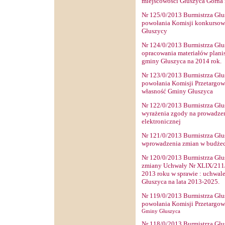
miejscowości Głuszyca Górna 
Nr
125
/0/2013 Burmistrza Głu
powołania Komisji konkursowe
Głuszycy
Nr
124
/0/2013 Burmistrza Głu
opracowania materiałów plani
gminy Głuszyca na 2014 rok.
Nr
123
/0/2013 Burmistrza Głu
powołania Komisji Przetargow
własność Gminy Głuszyca
Nr
122
/0/2013 Burmistrza Głu
wyrażenia zgody na prowadzen
elektronicznej
Nr
121
/0/2013 Burmistrza Głu
wprowadzenia zmian w budżec
Nr
120
/0/2013 Burmistrza Głu
zmiany Uchwały Nr XLIX/211/2
2013 roku w sprawie : uchwal
Głuszyca na lata 2013-2025.
Nr
119
/0/2013 Burmistrza Głu
powołania Komisji Przetargow
Gminy Głuszyca
Nr
118
/0/2013 Burmistrza Głu