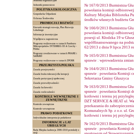
Jednostki organizacyjne
Nr
167
/0/2013 Burmistrza Głu
Jednostki pomocnicze
POLITYKA EKOLOGICZNA
powołania komisji odbiorowej
Gospodarka Odpadami
Kultury Miejska Biblioteka P
Ochrona Środowiska
środków własnych budżetu Gm
PROMOCJA I ROZWÓJ
Nr
166
/0/2013 Burmistrza Głu
Kierunki strategii rozwoju, Plan Rozwoju
Lokalnego
powołania komisji odbiorowej
Informacje inwestycyjne
posesji ul. Kłodzka 19 w Głus
Współpraca zagraniczna
współfinansowanego na podst
Programy realizowane w ramach Funduszu
Mikroprojektów INTERREG III A Czechy -
62/2013 z dnia 9 lipca 2013 r
Polska
Programy zrealizowane w ramach PHARE i
Nr
165
/0/2013 Burmistrza Głu
SAPARD
sprawie
: wprowadzenia zmian
Programy realizowane w ramach ZPORR
PRZEJRZYSTA POLSKA
Nr
164
/0/2013 Burmistrza Głu
Zasada przejrzystości
sprawie
: powołania Komisji c
Zasada braku tolerancji dla korupcji
Sekretarza Gminy Głuszyca
Zasada partycypacji społecznej
Zasada przewidywalności
Nr
163
/0/2013 Burmistrza Głu
Zasada fachowości
sprawie
: powołania Komisji d
Zasada rozliczalności
kotłowni i terenu jej przyleg
KONTROLE WEWNĘTRZNE I
ZEWNĘTRZNE
DZT SERVICE & HEAT ul. Wałb
Kontrole zewnętrzne
przekazania do zabezpieczeni
Kontrole wewnętrzne
Komunalnych Sp. z o.o. ul. Gr
PRAWO PODATKOWE
kotłowni i terenu jej przyleg
Indywidualne interpretacje podatkowe
INFORMACJE z LAT
Nr
162
/0/2013 Burmistrza Głu
UBIEGŁYCH
sprawie
: powołania Komisji do
Rada Miejska kadencja 2006÷2010 protokoły z
sportowym od Stowarzyszenia
sesji