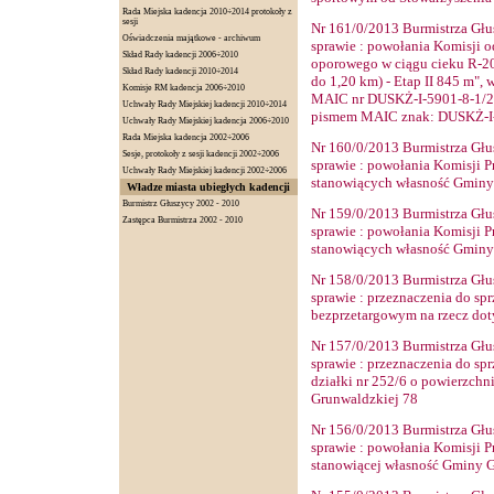
Rada Miejska kadencja 2010÷2014 protokoły z
sesji
Nr
161
/0/2013 Burmistrza Głu
Oświadczenia majątkowe - archiwum
sprawie
: powołania Komisji o
Skład Rady kadencji 2006÷2010
oporowego w ciągu cieku R-20
Skład Rady kadencji 2010÷2014
do 1,20 km) - Etap II 845 m",
Komisje RM kadencja 2006÷2010
MAIC nr DUSKŻ-I-5901-8-1/201
Uchwały Rady Miejskiej kadencji 2010÷2014
pismem MAIC znak: DUSKŻ-I-5
Uchwały Rady Miejskiej kadencja 2006÷2010
Rada Miejska kadencja 2002÷2006
Nr
160
/0/2013 Burmistrza Głu
Sesje, protokoły z sesji kadencji 2002÷2006
sprawie
: powołania Komisji P
Uchwały Rady Miejskiej kadencji 2002÷2006
stanowiących własność Gminy
Władze miasta ubiegłych kadencji
Burmistrz Głuszycy 2002 - 2010
Nr
159
/0/2013 Burmistrza Głu
Zastępca Burmistrza 2002 - 2010
sprawie
: powołania Komisji P
stanowiących własność Gminy
Nr
158
/0/2013 Burmistrza Głu
sprawie
: przeznaczenia do spr
bezprzetargowym na rzecz do
Nr
157
/0/2013 Burmistrza Głu
sprawie
: przeznaczenia do spr
działki nr 252/6 o powierzchn
Grunwaldzkiej 78
Nr
156
/0/2013 Burmistrza Głu
sprawie
: powołania Komisji P
stanowiącej własność Gminy 