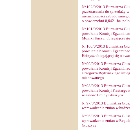
Nr
102
/0/2013 Burmistrza Głu
przeznaczenia do sprzedaży w 
nieruchomości zabudowanej, o
o powierzchni 0,6421 ha, poło
Nr
101
/0/2013 Burmistrza Głu
powołania Komisji Egzaminacy
Moniki Kaczur ubiegającej si
Nr
100
/0/2013 Burmistrza Głu
powołania Komisji Egzaminacy
Heinysz ubiegającej się o aw
Nr
99
/0/2013 Burmistrza Głus
powołania Komisji Egzaminacy
Grzegorza Będzińskiego ubiega
mianowanego
Nr
98
/0/2013 Burmistrza Głus
powołania Komisji Przetargow
własność Gminy Głuszyca
Nr
97
/0/2013 Burmistrza Głus
wprowadzenia zmian w budżec
Nr
96
/0/2013 Burmistrza Głus
wprowadzenia zmian w Regula
Głuszycy