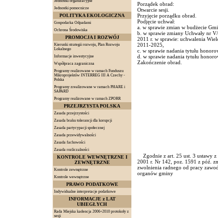
Jednostki organizacyjne
Porządek obrad:
Jednostki pomocnicze
Otwarcie sesji.
POLITYKA EKOLOGICZNA
Przyjęcie porządku obrad.
Podjęcie uchwał:
Gospodarka Odpadami
a. w sprawie zmian w budżecie Gmi
Ochrona Środowiska
b. w sprawie zmiany Uchwały nr V/
PROMOCJA I ROZWÓJ
2011 r. w sprawie: uchwalenia Wiel
2011-2025,
Kierunki strategii rozwoju, Plan Rozwoju
Lokalnego
c. w sprawie nadania tytułu honor
d. w sprawie nadania tytułu honor
Informacje inwestycyjne
Zakończenie obrad.
Współpraca zagraniczna
Programy realizowane w ramach Funduszu
Mikroprojektów INTERREG III A Czechy -
Polska
Programy zrealizowane w ramach PHARE i
SAPARD
Programy realizowane w ramach ZPORR
PRZEJRZYSTA POLSKA
Zasada przejrzystości
Zasada braku tolerancji dla korupcji
Zasada partycypacji społecznej
Zasada przewidywalności
Zasada fachowości
Zasada rozliczalności
Zgodnie z art. 25 ust. 3 ustawy z
KONTROLE WEWNĘTRZNE I
2001 r. Nr 142, poz. 1591 z póź. z
ZEWNĘTRZNE
zwolnienia radnego od pracy zawod
Kontrole zewnętrzne
organów gminy
Kontrole wewnętrzne
PRAWO PODATKOWE
Indywidualne interpretacje podatkowe
INFORMACJE z LAT
UBIEGŁYCH
Rada Miejska kadencja 2006÷2010 protokoły z
sesji