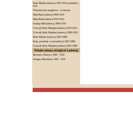
Rada Miejska kadencja 2010÷2014 protokoły z
sesji
Oświadczenia majątkowe - archiwum
Skład Rady kadencji 2006÷2010
Skład Rady kadencji 2010÷2014
Komisje RM kadencja 2006÷2010
Uchwały Rady Miejskiej kadencji 2010÷2014
Uchwały Rady Miejskiej kadencja 2006÷2010
Rada Miejska kadencja 2002÷2006
Sesje, protokoły z sesji kadencji 2002÷2006
Uchwały Rady Miejskiej kadencji 2002÷2006
Władze miasta ubiegłych kadencji
Burmistrz Głuszycy 2002 - 2010
Zastępca Burmistrza 2002 - 2010