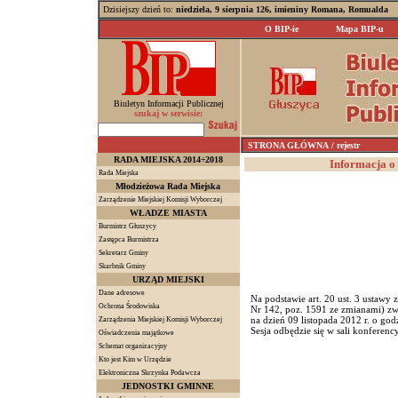
Dzisiejszy dzień to:
niedziela, 9 sierpnia 126, imieniny Romana, Romualda
O BIP-ie
Mapa BIP-u
Biuletyn Informacji Publicznej
szukaj w serwisie:
STRONA GŁÓWNA
/ rejestr
RADA MIEJSKA 2014÷2018
Informacja o n
Rada Miejska
Młodzieżowa Rada Miejska
Zarządzenie Miejskiej Komisji Wyborczej
WŁADZE MIASTA
Burmistrz Głuszycy
Zastępca Burmistrza
Sekretarz Gminy
Skarbnik Gminy
URZĄD MIEJSKI
Dane adresowe
Na podstawie art. 20 ust. 3 ustawy z
Ochrona Środowiska
Nr 142, poz. 1591 ze zmianami) zw
na dzień 09 listopada 2012 r. o god
Zarządzenia Miejskiej Komisji Wyborczej
Sesja odbędzie się w sali konferenc
Oświadczenia majątkowe
Schemat organizacyjny
Kto jest Kim w Urzędzie
Elektroniczna Skrzynka Podawcza
JEDNOSTKI GMINNE