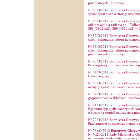
pomocowych i promocji.
Nr 89/O/2012 Burmistrza Głuszycy z
spraw opracowania strategi oświato
Nr 88/O/2012 Burmistrza Głuszycy z
odbiorowej dla zadania pn.: "Odbud
391 (3902 m2), 389 (4093 m2) w G
Nr 87/O/2012 Burmistrza Głuszycy z
celem dokonania naboru na stanowi
Nr 86/O/2012 Burmistrza Głuszycy z
celem dokonania naboru na stanow
pomocowych i promocji.
Nr 85/O/2012 Burmistrza Głuszycy z
Przetargowej do przeprowadzenia p
Nr 84/O/2012 Burmistrza Głuszycy z
Likwidacyjnej
Nr 83/O/2012 Burmistrza Głuszycy z
oceny przydatności składników rz
Nr 82/O/2012 Burmistrza Głuszycy z
gospodarowania składkami rzeczo
Nr 81/O/2012 Burmistrza Głuszycy z
Egzaminacyjnej dla nauczyciela ko
o awans na stopień nauczyciela m
Nr 79/O/2012 Burmistrza Głuszycy z
Przetargowej na sprzedaż nierucho
Nr 78a/O/2012 Burmistrza Głuszycy
Nr V/21/2011 Rady Miejskiej w Głu
uchwalenia Wieloletniej Prognozy 