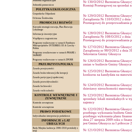
Jednostki organizacyjne
Nr 130/O/2012 Burmistrza Głuszycy
Jednostki pomocnicze
Komisji Przetargowej na sprzedaż 
POLITYKA EKOLOGICZNA
Gospodarka Odpadami
Nr 129/O/2012 Burmistrza Głuszycy
Ochrona Środowiska
Zarządzenia Nr 110/O/2012 z dnia 1
PROMOCJA I ROZWÓJ
Przetargowej do przeprowadzania p
Kierunki strategii rozwoju, Plan Rozwoju
Lokalnego
Nr 128/O/2012 Burmistrza Głuszycy
Informacje inwestycyjne
Zarządzenia Nr 108/O/2012 z dnia 1
Współpraca zagraniczna
Przetargowej do przeprowadzania p
Programy realizowane w ramach Funduszu
Mikroprojektów INTERREG III A Czechy -
Nr 127/O/2012 Burmistrza Głuszycy 
Polska
Zarządzenia nr 98/O/2012 z dnia 31
Programy zrealizowane w ramach PHARE i
Sekretarza Gminy Głuszyca
SAPARD
Programy realizowane w ramach ZPORR
Nr 126/O/2012 Burmistrza Głuszycy
PRZEJRZYSTA POLSKA
zmian w budżecie Gminy Głuszyca 
Zasada przejrzystości
Nr 125/O/2012 Burmistrza Głuszycy 
Zasada braku tolerancji dla korupcji
konkursu na kandydata na stanowis
Zasada partycypacji społecznej
Zasada przewidywalności
Nr 124/O/2012 Burmistrza Głuszycy 
Zasada fachowości
dzierżawy nieruchomości stanowią
Zasada rozliczalności
KONTROLE WEWNĘTRZNE I
Nr 123/O/2012 Burmistrza Głuszycy 
ZEWNĘTRZNE
sprzedaży lokali mieszkalnych w t
najemcy
Kontrole zewnętrzne
Kontrole wewnętrzne
Nr 122/O/2012 Burmistrza Głuszycy 
PRAWO PODATKOWE
przebiegu wykonania budżetu Gminy
przebiegu wykonania planu finansow
Indywidualne interpretacje podatkowe
dnia 27 sierpnia 2009 roku o finan
INFORMACJE z LAT
jest Gmina Głuszyca za I półrocze 
UBIEGŁYCH
Rada Miejska kadencja 2006÷2010 protokoły z
Nr 121/O/2012 Burmistrza Głuszycy 
sesji