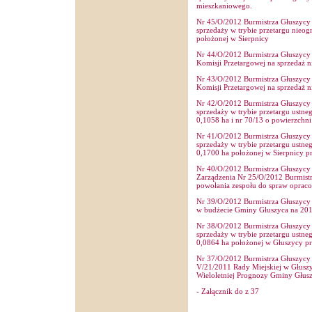
mieszkaniowego.
Nr 45/O/2012 Burmistrza Głuszycy z
sprzedaży w trybie przetargu nieog
położonej w Sierpnicy
Nr 44/O/2012 Burmistrza Głuszycy z
Komisji Przetargowej na sprzedaż 
Nr 43/O/2012 Burmistrza Głuszycy z
Komisji Przetargowej na sprzedaż 
Nr 42/O/2012 Burmistrza Głuszycy z
sprzedaży w trybie przetargu ustne
0,1058 ha i nr 70/13 o powierzchni
Nr 41/O/2012 Burmistrza Głuszycy z
sprzedaży w trybie przetargu ustne
0,1700 ha położonej w Sierpnicy p
Nr 40/O/2012 Burmistrza Głuszycy z
Zarządzenia Nr 25/O/2012 Burmistr
powołania zespołu do spraw opracow
Nr 39/O/2012 Burmistrza Głuszycy 
w budżecie Gminy Głuszyca na 201
Nr 38/O/2012 Burmistrza Głuszycy 
sprzedaży w trybie przetargu ustne
0,0864 ha położonej w Głuszycy pr
Nr 37/O/2012 Burmistrza Głuszycy 
V/21/2011 Rady Miejskiej w Głuszy
Wieloletniej Prognozy Gminy Głusz
- Załącznik do z 37