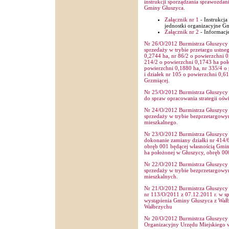
instrukcji sporządzania sprawozdan
Gminy Głuszyca.
Załącznik nr 1
- Instrukcja
jednostki organizacyjne G
Załącznik nr 2
- Informacj
Nr 26/O/2012 Burmistrza Głuszycy 
sprzedaży w trybie przetargu ustne
0,2744 ha, nr 86/2 o powierzchni 0
214/2 o powierzchni 0,1743 ha poł
powierzchni 0,1880 ha, nr 335/4 o
i działek nr 105 o powierzchni 0,
Grzmiącej
.
Nr 25/O/2012 Burmistrza Głuszycy 
do spraw opracowania strategii ośw
Nr 24/O/2012 Burmistrza Głuszycy 
sprzedaży w trybie bezprzetargowy
mieszkalnego.
Nr 23/O/2012 Burmistrza Głuszycy 
dokonanie zamiany działki nr 414/
obręb 001 będącej własnością Gmin
ha położonej w Głuszycy, obręb 00
Nr 22/O/2012 Burmistrza Głuszycy 
sprzedaży w trybie bezprzetargowy
mieszkalnych.
Nr 21/O/2012 Burmistrza Głuszycy 
nr 113/O/2011 z 07.12.2011 r. w s
wystąpienia Gminy Głuszyca z Wał
Wałbrzychu
Nr 20/O/2012 Burmistrza Głuszycy 
Organizacyjny Urzędu Miejskiego 