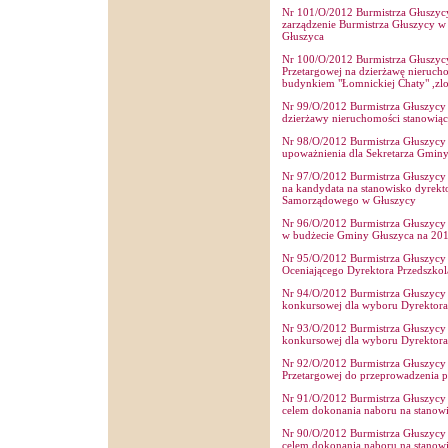
Nr 101/O/2012 Burmistrza Głuszycy 
zarządzenie Burmistrza Głuszycy w
Głuszyca
Nr 100/O/2012 Burmistrza Głuszycy 
Przetargowej na dzierżawę nieruc
budynkiem "Łomnickiej Chaty" ,z
Nr 99/O/2012 Burmistrza Głuszycy z
dzierżawy nieruchomości stanowią
Nr 98/O/2012 Burmistrza Głuszycy z
upoważnienia dla Sekretarza Gmin
Nr 97/O/2012 Burmistrza Głuszycy z
na kandydata na stanowisko dyrekto
Samorządowego w Głuszycy
Nr 96/O/2012 Burmistrza Głuszycy 
w budżecie Gminy Głuszyca na 201
Nr 95/O/2012 Burmistrza Głuszycy z
Oceniającego Dyrektora Przedszk
Nr 94/O/2012 Burmistrza Głuszycy z
konkursowej dla wyboru Dyrektor
Nr 93/O/2012 Burmistrza Głuszycy z
konkursowej dla wyboru Dyrektora
Nr 92/O/2012 Burmistrza Głuszycy z
Przetargowej do przeprowadzenia p
Nr 91/O/2012 Burmistrza Głuszycy z
celem dokonania naboru na stanowi
Nr 90/O/2012 Burmistrza Głuszycy z
celem dokonania naboru na stanow