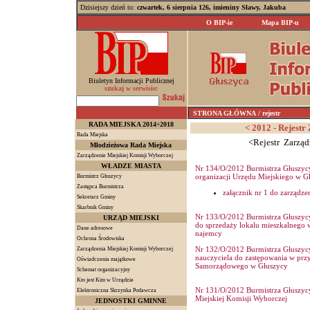
Dzisiejszy dzień to:
czwartek, 6 sierpnia 126, imieniny Sławy, Jakuba
O BIP-ie
Mapa BIP-u
Biuletyn Informacji Publicznej
szukaj w serwisie:
STRONA GŁÓWNA
/ rejestr
RADA MIEJSKA 2014÷2018
< 2012 - Rejestr
Rada Miejska
<Rejestr Zarząd
Młodzieżowa Rada Miejska
Zarządzenie Miejskiej Komisji Wyborczej
WŁADZE MIASTA
Nr 134/O/2012 Burmistrza Głuszycy
organizacji Urzędu Miejskiego w G
Burmistrz Głuszycy
Zastępca Burmistrza
załącznik nr 1 do zarządze
Sekretarz Gminy
Skarbnik Gminy
Nr 133/O/2012 Burmistrza Głuszycy
URZĄD MIEJSKI
do sprzedaży lokalu mieszkalnego 
Dane adresowe
najemcy
Ochrona Środowiska
Nr 132/O/2012 Burmistrza Głuszycy
Zarządzenia Miejskiej Komisji Wyborczej
nauczyciela do zastępowania w prz
Oświadczenia majątkowe
Samorządowego w Głuszycy
Schemat organizacyjny
Kto jest Kim w Urzędzie
Nr 131/O/2012 Burmistrza Głuszycy
Elektroniczna Skrzynka Podawcza
Miejskiej Komisji Wyborczej
JEDNOSTKI GMINNE