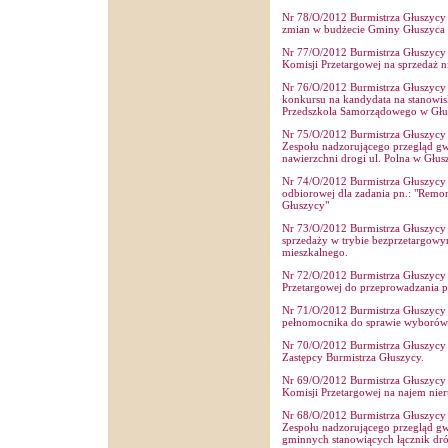
Nr 78/O/2012 Burmistrza Głuszycy 
zmian w budżecie Gminy Głuszyca 
Nr 77/O/2012 Burmistrza Głuszycy 
Komisji Przetargowej na sprzedaż 
Nr 76/O/2012 Burmistrza Głuszycy z
konkursu na kandydata na stanowis
Przedszkola Samorządowego w Głu
Nr 75/O/2012 Burmistrza Głuszycy 
Zespołu nadzorującego przegląd g
nawierzchni drogi ul. Polna w Głu
Nr 74/O/2012 Burmistrza Głuszycy z
odbiorowej dla zadania pn.: "Remon
Głuszycy"
Nr 73/O/2012 Burmistrza Głuszycy z
sprzedaży w trybie bezprzetargowy
mieszkalnego.
Nr 72/O/2012 Burmistrza Głuszycy z
Przetargowej do przeprowadzania p
Nr 71/O/2012 Burmistrza Głuszycy z
pełnomocnika do sprawie wyborów
Nr 70/O/2012 Burmistrza Głuszycy 
Zastępcy Burmistrza Głuszycy.
Nr 69/O/2012 Burmistrza Głuszycy 
Komisji Przetargowej na najem ni
Nr 68/O/2012 Burmistrza Głuszycy 
Zespołu nadzorującego przegląd gw
gminnych stanowiących łącznik dr