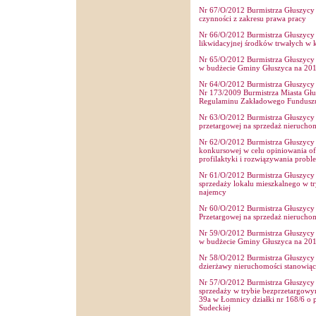
Nr 67/O/2012 Burmistrza Głuszycy 
czynności z zakresu prawa pracy
Nr 66/O/2012 Burmistrza Głuszycy z
likwidacyjnej środków trwałych w 
Nr 65/O/2012 Burmistrza Głuszycy 
w budżecie Gminy Głuszyca na 201
Nr 64/O/2012 Burmistrza Głuszycy 
Nr 173/2009 Burmistrza Miasta Głus
Regulaminu Zakładowego Funduszu
Nr 63/O/2012 Burmistrza Głuszycy z
przetargowej na sprzedaż nierucho
Nr 62/O/2012 Burmistrza Głuszycy z
konkursowej w celu opiniowania ofe
profilaktyki i rozwiązywania prob
Nr 61/O/2012 Burmistrza Głuszycy z
sprzedaży lokalu mieszkalnego w t
najemcy
Nr 60/O/2012 Burmistrza Głuszycy 
Przetargowej na sprzedaż nierucho
Nr 59/O/2012 Burmistrza Głuszycy 
w budżecie Gminy Głuszyca na 201
Nr 58/O/2012 Burmistrza Głuszycy z
dzierżawy nieruchomości stanowią
Nr 57/O/2012 Burmistrza Głuszycy z
sprzedaży w trybie bezprzetargowy
39a w Łomnicy działki nr 168/6 o 
Sudeckiej