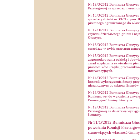
Nr 19/O/2012 Burmistrza Głuszycy z
Przetargowej na sprzedaż nierucho
Nr 18/O/2012 Burmistrza Głuszycy z
sprzedaży działki nr 392/1 o pow. 
pisemnego ograniczonego do włascic
Nr 17/O/2012 Burmistrza Głuszycy z
czynszu dzierżawnego gruntu i na
Głuszyca.
Nr 16/O/2012 Burmistrza Głuszycy z
sprzedaży w trybie przetargu ustne
Nr 15/O/2012 Burmistrza Głuszycy z
zagospodarowania odzieżą i obuwi
zasad wypłacania ekwiwalentu pieni
pracowników urzędu, pracowników 
interwencyjnych.
Nr 14/O/2012 Burmistrza Głuszycy 
kontroli wykorzystania dotacji p
niezaliczanym do sektora finansów
Nr 13/O/2012 Burmistrza Głuszycy z
Konkursowej do wyłonienia zwycięs
Promocyjne" Gminy Głuszyca
.
Nr 12/O/2012 Burmistrza Głuszycy z
Przetargowej na dzierżawę wyciągu 
Łomnicy
.
Nr 11/O/2012 Burmistrza Głusz
powołania Komisji Przetargowe
stanowiących własność Gminy