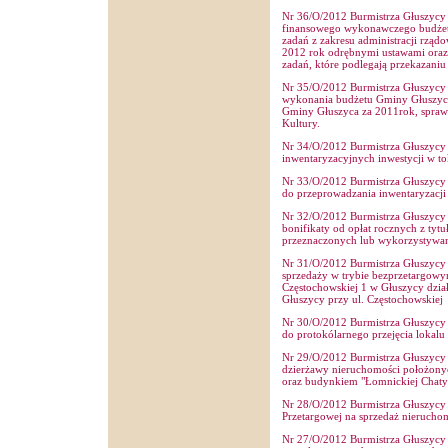
Nr 36/O/2012 Burmistrza Głuszycy z
finansowego wykonawczego budżetu
zadań z zakresu administracji rząd
2012 rok odrębnymi ustawami oraz 
zadań, które podlegają przekazaniu
Nr 35/O/2012 Burmistrza Głuszycy 
wykonania budżetu Gminy Głuszyca 
Gminy Głuszyca za 2011rok, spraw
Kultury.
Nr 34/O/2012 Burmistrza Głuszycy z
inwentaryzacyjnych inwestycji w to
Nr 33/O/2012 Burmistrza Głuszycy 
do przeprowadzania inwentaryzacj
Nr 32/O/2012 Burmistrza Głuszycy z
bonifikaty od opłat rocznych z ty
przeznaczonych lub wykorzystywan
Nr 31/O/2012 Burmistrza Głuszycy 
sprzedaży w trybie bezprzetargowy
Częstochowskiej 1 w Głuszycy dzia
Głuszycy przy ul. Częstochowskiej
Nr 30/O/2012 Burmistrza Głuszycy 
do protokólarnego przejęcia lokalu
Nr 29/O/2012 Burmistrza Głuszycy 
dzierżawy nieruchomości położon
oraz budynkiem "Łomnickiej Chaty
Nr 28/O/2012 Burmistrza Głuszycy 
Przetargowej na sprzedaż nierucho
Nr 27/O/2012 Burmistrza Głuszycy 