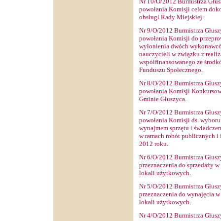
Nr 10/O/2012 Burmistrza Głusz
powołania Komisji celem doko
obsługi Rady Miejskiej
.
Nr 9/O/2012 Burmistrza Głuszy
powołania Komisji do przepr
wyłonienia dwóch wykonawców
nauczycieli w związku z reali
wspólfinansowanego ze środkó
Funduszu Społecznego
.
Nr 8/O/2012 Burmistrza Głuszy
powołania Komisji Konkursowe
Gminie Głuszyca
.
Nr 7/O/2012 Burmistrza Głuszy
powołania Komisji ds. wyboru 
wynajmem sprzętu i świadczen
w ramach robót publicznych i
2012 roku
.
Nr 6/O/2012 Burmistrza Głuszy
przeznaczenia do sprzedaży w 
lokali użytkowych
.
Nr 5/O/2012 Burmistrza Głuszy
przeznaczenia do wynajęcia w 
lokali użytkowych
.
Nr 4/O/2012 Burmistrza Głuszy