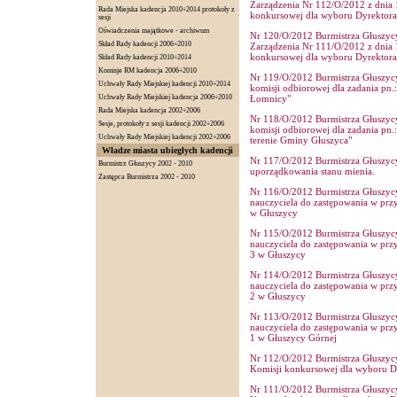
Zarządzenia Nr 112/O/2012 z dnia 
Rada Miejska kadencja 2010÷2014 protokoły z
konkursowej dla wyboru Dyrektora
sesji
Oświadczenia majątkowe - archiwum
Nr 120/O/2012 Burmistrza Głuszycy 
Skład Rady kadencji 2006÷2010
Zarządzenia Nr 111/O/2012 z dnia 
konkursowej dla wyboru Dyrektora
Skład Rady kadencji 2010÷2014
Komisje RM kadencja 2006÷2010
Nr 119/O/2012 Burmistrza Głuszycy 
Uchwały Rady Miejskiej kadencji 2010÷2014
komisji odbiorowej dla zadania p
Uchwały Rady Miejskiej kadencja 2006÷2010
Łomnicy"
Rada Miejska kadencja 2002÷2006
Nr 118/O/2012 Burmistrza Głuszycy 
Sesje, protokoły z sesji kadencji 2002÷2006
komisji odbiorowej dla zadania pn.
Uchwały Rady Miejskiej kadencji 2002÷2006
terenie Gminy Głuszyca"
Władze miasta ubiegłych kadencji
Nr 117/O/2012 Burmistrza Głuszycy 
Burmistrz Głuszycy 2002 - 2010
uporządkowania stanu mienia.
Zastępca Burmistrza 2002 - 2010
Nr 116/O/2012 Burmistrza Głuszycy 
nauczyciela do zastępowania w pr
w Głuszycy
Nr 115/O/2012 Burmistrza Głuszycy 
nauczyciela do zastępowania w prz
3 w Głuszycy
Nr 114/O/2012 Burmistrza Głuszycy 
nauczyciela do zastępowania w prz
2 w Głuszycy
Nr 113/O/2012 Burmistrza Głuszycy 
nauczyciela do zastępowania w prz
1 w Głuszycy Górnej
Nr 112/O/2012 Burmistrza Głuszycy 
Komisji konkursowej dla wyboru D
Nr 111/O/2012 Burmistrza Głuszycy 