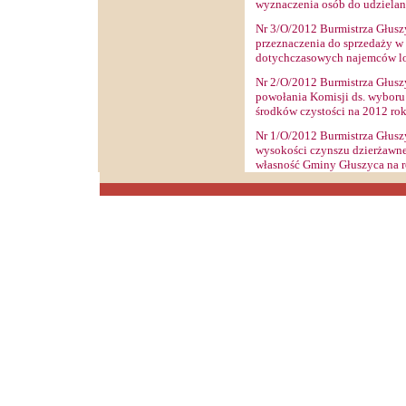
wyznaczenia osób do udzielan
Nr 3/O/2012 Burmistrza Głuszy
przeznaczenia do sprzedaży w 
dotychczasowych najemców lo
Nr 2/O/2012 Burmistrza Głuszy
powołania Komisji ds. wyboru 
środków czystości na 2012 ro
Nr 1/O/2012 Burmistrza Głuszy
wysokości czynszu dzierżawn
własność Gminy Głuszyca na 