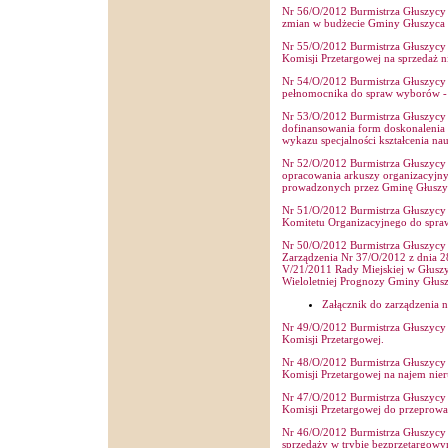
Nr 56/O/2012 Burmistrza Głuszycy 
zmian w budżecie Gminy Głuszyca 
Nr 55/O/2012 Burmistrza Głuszycy z
Komisji Przetargowej na sprzedaż 
Nr 54/O/2012 Burmistrza Głuszycy z
pełnomocnika do spraw wyborów -
Nr 53/O/2012 Burmistrza Głuszycy z
dofinansowania form doskonalenia 
wykazu specjalności kształcenia n
Nr 52/O/2012 Burmistrza Głuszycy z
opracowania arkuszy organizacyjny
prowadzonych przez Gminę Głuszy
Nr 51/O/2012 Burmistrza Głuszycy z
Komitetu Organizacyjnego do spra
Nr 50/O/2012 Burmistrza Głuszycy z
Zarządzenia Nr 37/O/2012 z dnia 
V/21/2011 Rady Miejskiej w Głuszy
Wieloletniej Prognozy Gminy Głusz
Załącznik do zarządzenia 
Nr 49/O/2012 Burmistrza Głuszycy 
Komisji Przetargowej.
Nr 48/O/2012 Burmistrza Głuszycy 
Komisji Przetargowej na najem nie
Nr 47/O/2012 Burmistrza Głuszycy z
Komisji Przetargowej do przeprowa
Nr 46/O/2012 Burmistrza Głuszycy z
sprzedaży w trybie bezprzetargowy