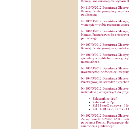
Komisji konkursowej dla wyboru D
Nr 110/O/2012 Burmistrza Głuszycy 
Komisji Przetargowej do przeprowa
publicznego
Nr 109/O/2012 Burmistrza Głuszycy 
wynajęcia w trybie przetargu ustn
Nr 108/O/2012 Burmistrza Głuszycy 
Komisji Przetargowej do przeprowa
publicznego
Nr 107/O/2012 Burmistrza Głuszycy 
Komisji Przetargowej na sprzedaż 
Nr 106/O/2012 Burmistrza Głuszycy 
sprzedaży w trybie bezprzetargowy
mieszkalnego.
Nr 105/O/2012 Burmistrza Głuszycy 
inwentaryzacji w Świetlicy Integrac
Nr 104/O/2012 Burmistrza Głuszycy 
Przetargowej na sprzedaż nierucho
Nr 103/O/2012 Burmistrza Głuszycy 
materiałów planistycznych do proj
Załącznik nr 1pdf
Załącznik nr 2pdf
Zał 11 część opisowa - ( fo
Zał. 1-10 na 2013 rok - ( f
Nr 102/O/2012 Burmistrza Głuszycy 
Zarządzenia Nr 92/O/2012 Burmistrz
powołania Komisji Przetargowej do
zamówienia publicznego