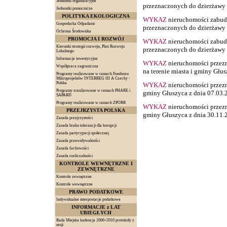
Jednostki organizacyjne
przeznaczonych do dzierżawy z
Jednostki pomocnicze
POLITYKA EKOLOGICZNA
WYKAZ
nieruchomości zabud
Gospodarka Odpadami
przeznaczonych do dzierżawy z
Ochrona Środowiska
PROMOCJA I ROZWÓJ
WYKAZ
nieruchomości zabud
Kierunki strategii rozwoju, Plan Rozwoju
przeznaczonych do dzierżawy z
Lokalnego
Informacje inwestycyjne
WYKAZ
nieruchomości przez
Współpraca zagraniczna
na terenie miasta i gminy Głus
Programy realizowane w ramach Funduszu
Mikroprojektów INTERREG III A Czechy -
Polska
WYKAZ
nieruchomości przezn
Programy zrealizowane w ramach PHARE i
gminy Głuszyca z dnia 07.03.2
SAPARD
Programy realizowane w ramach ZPORR
WYKAZ
nieruchomości przezn
PRZEJRZYSTA POLSKA
gminy Głuszyca z dnia 30.11.2
Zasada przejrzystości
Zasada braku tolerancji dla korupcji
Zasada partycypacji społecznej
Zasada przewidywalności
Zasada fachowości
Zasada rozliczalności
KONTROLE WEWNĘTRZNE I
ZEWNĘTRZNE
Kontrole zewnętrzne
Kontrole wewnętrzne
PRAWO PODATKOWE
Indywidualne interpretacje podatkowe
INFORMACJE z LAT
UBIEGŁYCH
Rada Miejska kadencja 2006÷2010 protokoły z
sesji