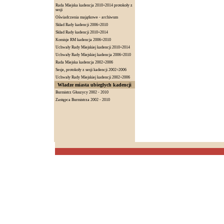
Rada Miejska kadencja 2010÷2014 protokoły z
sesji
Oświadczenia majątkowe - archiwum
Skład Rady kadencji 2006÷2010
Skład Rady kadencji 2010÷2014
Komisje RM kadencja 2006÷2010
Uchwały Rady Miejskiej kadencji 2010÷2014
Uchwały Rady Miejskiej kadencja 2006÷2010
Rada Miejska kadencja 2002÷2006
Sesje, protokoły z sesji kadencji 2002÷2006
Uchwały Rady Miejskiej kadencji 2002÷2006
Władze miasta ubiegłych kadencji
Burmistrz Głuszycy 2002 - 2010
Zastępca Burmistrza 2002 - 2010