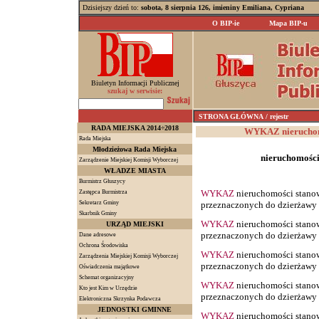
Dzisiejszy dzień to:
sobota, 8 sierpnia 126, imieniny Emiliana, Cypriana
O BIP-ie
Mapa BIP-u
Biuletyn Informacji Publicznej
szukaj w serwisie:
STRONA GŁÓWNA
/ rejestr
RADA MIEJSKA 2014÷2018
WYKAZ nieruchomo
Rada Miejska
Młodzieżowa Rada Miejska
nieruchomości
Zarządzenie Miejskiej Komisji Wyborczej
WŁADZE MIASTA
Burmistrz Głuszycy
WYKAZ
nieruchomości stano
Zastępca Burmistrza
Sekretarz Gminy
przeznaczonych do dzierżawy z
Skarbnik Gminy
WYKAZ
nieruchomości stano
URZĄD MIEJSKI
przeznaczonych do dzierżawy z
Dane adresowe
Ochrona Środowiska
WYKAZ
nieruchomości stano
Zarządzenia Miejskiej Komisji Wyborczej
przeznaczonych do dzierżawy z
Oświadczenia majątkowe
Schemat organizacyjny
WYKAZ
nieruchomości stano
Kto jest Kim w Urzędzie
przeznaczonych do dzierżawy z
Elektroniczna Skrzynka Podawcza
JEDNOSTKI GMINNE
WYKAZ
nieruchomości stano