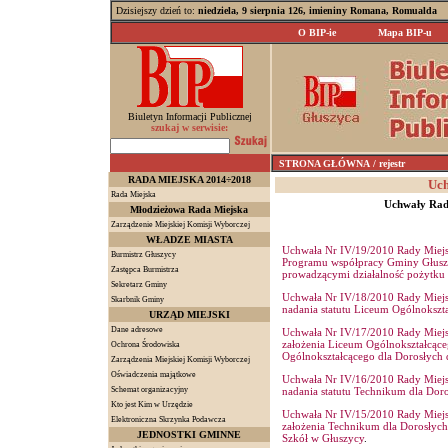
Dzisiejszy dzień to:
niedziela, 9 sierpnia 126, imieniny Romana, Romualda
O BIP-ie
Mapa BIP-u
Biuletyn Informacji Publicznej
szukaj w serwisie:
STRONA GŁÓWNA
/ rejestr
RADA MIEJSKA 2014÷2018
Uch
Rada Miejska
Uchwały Rady
Młodzieżowa Rada Miejska
Zarządzenie Miejskiej Komisji Wyborczej
WŁADZE MIASTA
Uchwała Nr IV/19/2010 Rady Miejsk
Burmistrz Głuszycy
Programu współpracy Gminy Głuszy
Zastępca Burmistrza
prowadzącymi działalność pożytku
Sekretarz Gminy
Uchwała Nr IV/18/2010 Rady Miejsk
Skarbnik Gminy
nadania statutu Liceum Ogólnokszt
URZĄD MIEJSKI
Dane adresowe
Uchwała Nr IV/17/2010 Rady Miejsk
założenia Liceum Ogólnokształcące
Ochrona Środowiska
Ogólnokształcącego dla Dorosłych 
Zarządzenia Miejskiej Komisji Wyborczej
Oświadczenia majątkowe
Uchwała Nr IV/16/2010 Rady Miejsk
Schemat organizacyjny
nadania statutu Technikum dla Dor
Kto jest Kim w Urzędzie
Uchwała Nr IV/15/2010 Rady Miejsk
Elektroniczna Skrzynka Podawcza
założenia Technikum dla Dorosłych
JEDNOSTKI GMINNE
Szkół w Głuszycy
.