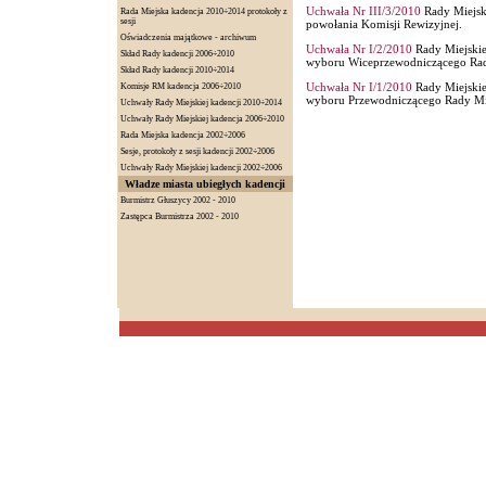
Uchwała Nr III/3/2010
Rady Miejski
Rada Miejska kadencja 2010÷2014 protokoły z
sesji
powołania Komisji Rewizyjnej.
Oświadczenia majątkowe - archiwum
Uchwała Nr I/2/2010
Rady Miejskie
Skład Rady kadencji 2006÷2010
wyboru Wiceprzewodniczącego Rady
Skład Rady kadencji 2010÷2014
Uchwała Nr I/1/2010
Rady Miejskie
Komisje RM kadencja 2006÷2010
wyboru Przewodniczącego Rady Mie
Uchwały Rady Miejskiej kadencji 2010÷2014
Uchwały Rady Miejskiej kadencja 2006÷2010
Rada Miejska kadencja 2002÷2006
Sesje, protokoły z sesji kadencji 2002÷2006
Uchwały Rady Miejskiej kadencji 2002÷2006
Władze miasta ubiegłych kadencji
Burmistrz Głuszycy 2002 - 2010
Zastępca Burmistrza 2002 - 2010