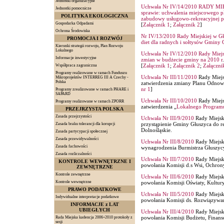
Jednostki organizacyjne
Uchwała Nr IV/14/2010 RADY MIE
Jednostki pomocnicze
sprawie: uchwalenia miejscowego p
POLITYKA EKOLOGICZNA
zabudowy usługowo-rekreacyjnej p
Gospodarka Odpadami
[
Załącznik 1
;
Załącznik 2
]
Ochrona Środowiska
Nr IV/13/2010 Rady Miejskiej w Głu
PROMOCJA I ROZWÓJ
diet dla radnych i sołtysów Gminy 
Kierunki strategii rozwoju, Plan Rozwoju
Lokalnego
Uchwała Nr IV/12/2010 Rady Miejsk
Informacje inwestycyjne
zmian w budżecie gminy na 2010 r
.
[
Załącznik 1
;
Załącznik 2
;
Załączni
Współpraca zagraniczna
Programy realizowane w ramach Funduszu
Uchwała Nr III/11/2010
Rady Miejsk
Mikroprojektów INTERREG III A Czechy -
Polska
zatwierdzenia zmiany Planu Odnowy
nr 1
]
Programy zrealizowane w ramach PHARE i
SAPARD
Uchwała Nr III/10/2010
Rady Miejsk
Programy realizowane w ramach ZPORR
zatwierdzenia „
Lokalnego Programu 
PRZEJRZYSTA POLSKA
Zasada przejrzystości
Uchwała Nr III/9/2010
Rady Miejski
przystąpienie Gminy Głuszyca do r
Zasada braku tolerancji dla korupcji
Dolnośląskie.
Zasada partycypacji społecznej
Zasada przewidywalności
Uchwała Nr III/8/2010
Rady Miejski
Zasada fachowości
wynagrodzenia Burmistrza Głuszyc
Zasada rozliczalności
Uchwała Nr III/7/2010
Rady Miejski
KONTROLE WEWNĘTRZNE I
powołania Komisji d.s Wsi, Ochron
ZEWNĘTRZNE
Kontrole zewnętrzne
Uchwała Nr III/6/2010
Rady Miejski
Kontrole wewnętrzne
powołania Komisji Oświaty, Kultury
PRAWO PODATKOWE
Uchwała Nr III/5/2010
Rady Miejski
Indywidualne interpretacje podatkowe
powołania Komisji ds. Rozwiązywa
INFORMACJE z LAT
UBIEGŁYCH
Uchwała Nr III/4/2010
Rady Miejski
powołania Komisji Budżetu, Finan
Rada Miejska kadencja 2006÷2010 protokoły z
sesji