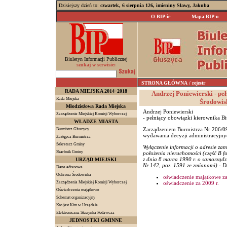
Dzisiejszy dzień to:
czwartek, 6 sierpnia 126, imieniny Sławy, Jakuba
O BIP-ie
Mapa BIP-u
Biuletyn Informacji Publicznej
szukaj w serwisie:
STRONA GŁÓWNA
/ rejestr
RADA MIEJSKA 2014÷2018
Andrzej Poniewierski - pe
Rada Miejska
Środowis
Młodzieżowa Rada Miejska
Andrzej Poniewierski
Zarządzenie Miejskiej Komisji Wyborczej
- pełniący obowiązki kierownika B
WŁADZE MIASTA
Zarządzeniem Burmistrza Nr 206/0
Burmistrz Głuszycy
wydawania decyzji administracyjnyc
Zastępca Burmistrza
Sekretarz Gminy
Wyłączenie informacji o adresie zam
Skarbnik Gminy
położenia nieruchomości (część B f
z dnia 8 marca 1990 r. o samorządzi
URZĄD MIEJSKI
Nr 142, poz. 1591 ze zmianami) - Da
Dane adresowe
Ochrona Środowiska
oświadczenie majątkowe za
Zarządzenia Miejskiej Komisji Wyborczej
oświadczenie za 2009 r.
Oświadczenia majątkowe
Schemat organizacyjny
Kto jest Kim w Urzędzie
Elektroniczna Skrzynka Podawcza
JEDNOSTKI GMINNE