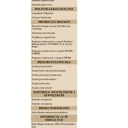
Jednostki organizacyjne
Jednostki pomocnicze
POLITYKA EKOLOGICZNA
Gospodarka Odpadami
Ochrona Środowiska
PROMOCJA I ROZWÓJ
Kierunki strategii rozwoju, Plan Rozwoju
Lokalnego
Informacje inwestycyjne
Współpraca zagraniczna
Programy realizowane w ramach Funduszu
Mikroprojektów INTERREG III A Czechy -
Polska
Programy zrealizowane w ramach PHARE i
SAPARD
Programy realizowane w ramach ZPORR
PRZEJRZYSTA POLSKA
Zasada przejrzystości
Zasada braku tolerancji dla korupcji
Zasada partycypacji społecznej
Zasada przewidywalności
Zasada fachowości
Zasada rozliczalności
KONTROLE WEWNĘTRZNE I
ZEWNĘTRZNE
Kontrole zewnętrzne
Kontrole wewnętrzne
PRAWO PODATKOWE
Indywidualne interpretacje podatkowe
INFORMACJE z LAT
UBIEGŁYCH
Rada Miejska kadencja 2006÷2010 protokoły z
sesji