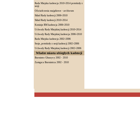
Rada Miejska kadencja 2010÷2014 protokoły z
sesji
Oświadczenia majątkowe - archiwum
Skład Rady kadencji 2006÷2010
Skład Rady kadencji 2010÷2014
Komisje RM kadencja 2006÷2010
Uchwały Rady Miejskiej kadencji 2010÷2014
Uchwały Rady Miejskiej kadencja 2006÷2010
Rada Miejska kadencja 2002÷2006
Sesje, protokoły z sesji kadencji 2002÷2006
Uchwały Rady Miejskiej kadencji 2002÷2006
Władze miasta ubiegłych kadencji
Burmistrz Głuszycy 2002 - 2010
Zastępca Burmistrza 2002 - 2010