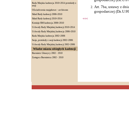
Rada Miejska kadencja 2010÷2014 protokoły z
sesji
Art. 7ba, ustawy z dni
Oświadczenia majątkowe - archiwum
gospodarczej (Dz.U.99
Skład Rady kadencji 2006÷2010
<<<
Skład Rady kadencji 2010÷2014
Komisje RM kadencja 2006÷2010
Uchwały Rady Miejskiej kadencji 2010÷2014
Uchwały Rady Miejskiej kadencja 2006÷2010
Rada Miejska kadencja 2002÷2006
Sesje, protokoły z sesji kadencji 2002÷2006
Uchwały Rady Miejskiej kadencji 2002÷2006
Władze miasta ubiegłych kadencji
Burmistrz Głuszycy 2002 - 2010
Zastępca Burmistrza 2002 - 2010