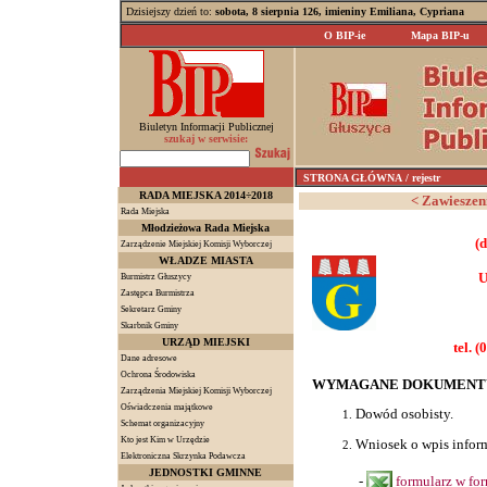
Dzisiejszy dzień to:
sobota, 8 sierpnia 126, imieniny Emiliana, Cypriana
O BIP-ie
Mapa BIP-u
Biuletyn Informacji Publicznej
szukaj w serwisie:
STRONA GŁÓWNA
/ rejestr
RADA MIEJSKA 2014÷2018
< Zawieszeni
Rada Miejska
Młodzieżowa Rada Miejska
(d
Zarządzenie Miejskiej Komisji Wyborczej
WŁADZE MIASTA
U
Burmistrz Głuszycy
Zastępca Burmistrza
Sekretarz Gminy
Skarbnik Gminy
URZĄD MIEJSKI
tel. 
Dane adresowe
Ochrona Środowiska
WYMAGANE DOKUMENT
Zarządzenia Miejskiej Komisji Wyborczej
Oświadczenia majątkowe
Dowód osobisty.
Schemat organizacyjny
Kto jest Kim w Urzędzie
Wniosek o wpis inform
Elektroniczna Skrzynka Podawcza
JEDNOSTKI GMINNE
-
formularz w fo