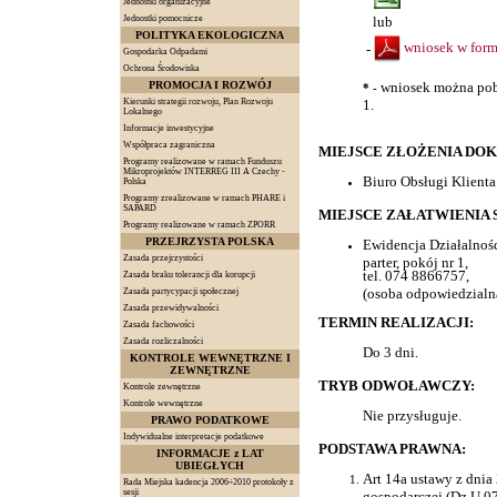
Jednostki organizacyjne
Jednostki pomocnicze
lub
POLITYKA EKOLOGICZNA
wniosek w for
-
Gospodarka Odpadami
Ochrona Środowiska
PROMOCJA I ROZWÓJ
wniosek można pobr
* -
Kierunki strategii rozwoju, Plan Rozwoju
1.
Lokalnego
Informacje inwestycyjne
Współpraca zagraniczna
MIEJSCE ZŁOŻENIA DO
Programy realizowane w ramach Funduszu
Mikroprojektów INTERREG III A Czechy -
Biuro Obsługi Klienta -
Polska
Programy zrealizowane w ramach PHARE i
SAPARD
MIEJSCE ZAŁATWIENIA 
Programy realizowane w ramach ZPORR
PRZEJRZYSTA POLSKA
Ewidencja Działalnoś
Zasada przejrzystości
parter, pokój nr 1,
tel. 074 8866757,
Zasada braku tolerancji dla korupcji
(osoba odpowiedzialna
Zasada partycypacji społecznej
Zasada przewidywalności
TERMIN REALIZACJI:
Zasada fachowości
Zasada rozliczalności
Do 3 dni.
KONTROLE WEWNĘTRZNE I
ZEWNĘTRZNE
TRYB ODWOŁAWCZY:
Kontrole zewnętrzne
Kontrole wewnętrzne
Nie przysługuje.
PRAWO PODATKOWE
Indywidualne interpretacje podatkowe
PODSTAWA PRAWNA:
INFORMACJE z LAT
UBIEGŁYCH
Art 14a ustawy z dnia 
Rada Miejska kadencja 2006÷2010 protokoły z
sesji
gospodarczej (Dz.U.07