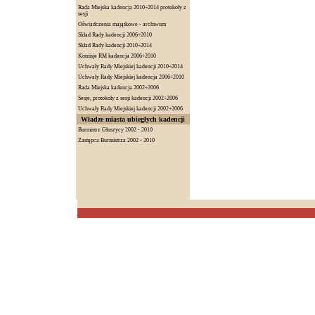
Rada Miejska kadencja 2010÷2014 protokoły z
sesji
Oświadczenia majątkowe - archiwum
Skład Rady kadencji 2006÷2010
Skład Rady kadencji 2010÷2014
Komisje RM kadencja 2006÷2010
Uchwały Rady Miejskiej kadencji 2010÷2014
Uchwały Rady Miejskiej kadencja 2006÷2010
Rada Miejska kadencja 2002÷2006
Sesje, protokoły z sesji kadencji 2002÷2006
Uchwały Rady Miejskiej kadencji 2002÷2006
Władze miasta ubiegłych kadencji
Burmistrz Głuszycy 2002 - 2010
Zastępca Burmistrza 2002 - 2010