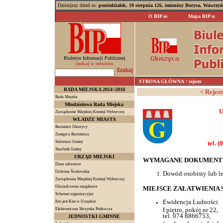
Dzisiejszy dzień to:
poniedziałek, 10 sierpnia 126, imieniny Borysa, Wawrzyń
O BIP-ie
Mapa BIP-u
Biuletyn Informacji Publicznej
szukaj w serwisie:
STRONA GŁÓWNA
/ rejestr
RADA MIEJSKA 2014÷2018
< Rejes
Rada Miejska
Młodzieżowa Rada Miejska
U
Zarządzenie Miejskiej Komisji Wyborczej
WŁADZE MIASTA
Burmistrz Głuszycy
Zastępca Burmistrza
Sekretarz Gminy
tel. 
Skarbnik Gminy
URZĄD MIEJSKI
WYMAGANE DOKUMENT
Dane adresowe
Ochrona Środowiska
Dowód osobisty lub le
Zarządzenia Miejskiej Komisji Wyborczej
Oświadczenia majątkowe
MIEJSCE ZAŁATWIENIA 
Schemat organizacyjny
Ewidencja Ludności
Kto jest Kim w Urzędzie
I piętro, pokój nr 22,
Elektroniczna Skrzynka Podawcza
tel. 074 8866753,
JEDNOSTKI GMINNE