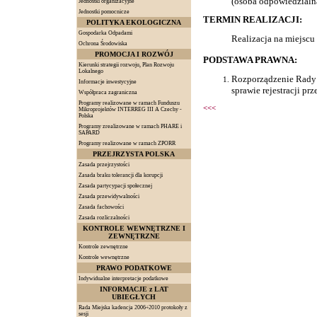
(osoba odpowiedzialna
Jednostki organizacyjne
Jednostki pomocnicze
TERMIN REALIZACJI:
POLITYKA EKOLOGICZNA
Gospodarka Odpadami
Realizacja na miejscu
Ochrona Środowiska
PROMOCJA I ROZWÓJ
PODSTAWA PRAWNA:
Kierunki strategii rozwoju, Plan Rozwoju
Lokalnego
Rozporządzenie Rady 
Informacje inwestycyjne
sprawie rejestracji p
Współpraca zagraniczna
Programy realizowane w ramach Funduszu
<<<
Mikroprojektów INTERREG III A Czechy -
Polska
Programy zrealizowane w ramach PHARE i
SAPARD
Programy realizowane w ramach ZPORR
PRZEJRZYSTA POLSKA
Zasada przejrzystości
Zasada braku tolerancji dla korupcji
Zasada partycypacji społecznej
Zasada przewidywalności
Zasada fachowości
Zasada rozliczalności
KONTROLE WEWNĘTRZNE I
ZEWNĘTRZNE
Kontrole zewnętrzne
Kontrole wewnętrzne
PRAWO PODATKOWE
Indywidualne interpretacje podatkowe
INFORMACJE z LAT
UBIEGŁYCH
Rada Miejska kadencja 2006÷2010 protokoły z
sesji