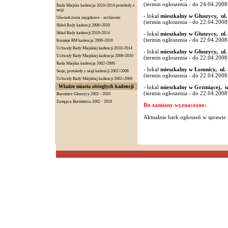
(termin ogłoszenia - do 24.04.2008 
Rada Miejska kadencja 2010÷2014 protokoły z
sesji
- lokal
mieszkalny w Głuszycy, ul.
Oświadczenia majątkowe - archiwum
(termin ogłoszenia - do 22.04.2008 
Skład Rady kadencji 2006÷2010
Skład Rady kadencji 2010÷2014
- lokal
mieszkalny w Głuszycy, ul.
(termin ogłoszenia - do 22.04.2008 
Komisje RM kadencja 2006÷2010
Uchwały Rady Miejskiej kadencji 2010÷2014
- lokal
mieszkalny w Głuszycy, ul.
Uchwały Rady Miejskiej kadencja 2006÷2010
(termin ogłoszenia - do 22.04.2008 
Rada Miejska kadencja 2002÷2006
- lokal
mieszkalny w Łomnicy, ul.
Sesje, protokoły z sesji kadencji 2002÷2006
(termin ogłoszenia - do 22.04.2008 
Uchwały Rady Miejskiej kadencji 2002÷2006
Władze miasta ubiegłych kadencji
- lokal
mieszkalny w Grzmiącej, ul
(termin ogłoszenia - do 22.04.2008 
Burmistrz Głuszycy 2002 - 2010
Zastępca Burmistrza 2002 - 2010
Do zamiany wyznaczono:
Aktualnie bark ogłoszeń w sprawie