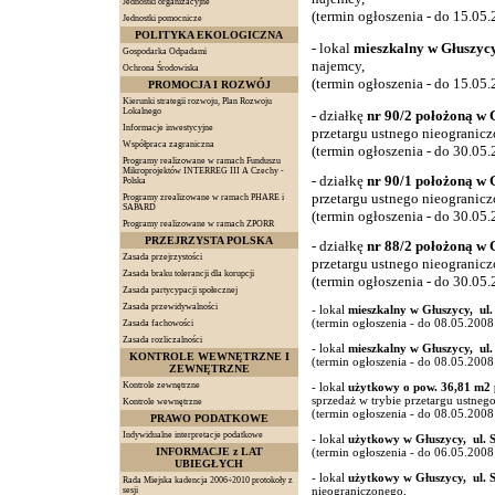
Jednostki organizacyjne
(termin ogłoszenia - do 15.05.2
Jednostki pomocnicze
POLITYKA EKOLOGICZNA
- lokal
mieszkalny w Głuszycy
Gospodarka Odpadami
najemcy
,
Ochrona Środowiska
(termin ogłoszenia - do 15.05.2
PROMOCJA I ROZWÓJ
Kierunki strategii rozwoju, Plan Rozwoju
Lokalnego
- działkę
nr 90/2 położoną w 
Informacje inwestycyjne
przetargu ustnego nieogranic
Współpraca zagraniczna
(termin ogłoszenia - do 30.05.2
Programy realizowane w ramach Funduszu
Mikroprojektów INTERREG III A Czechy -
- działkę
nr 90/1 położoną w 
Polska
przetargu ustnego nieogranic
Programy zrealizowane w ramach PHARE i
SAPARD
(termin ogłoszenia - do 30.05.2
Programy realizowane w ramach ZPORR
PRZEJRZYSTA POLSKA
- działkę
nr 88/2 położoną w 
Zasada przejrzystości
przetargu ustnego nieogranic
Zasada braku tolerancji dla korupcji
(termin ogłoszenia - do 30.05.2
Zasada partycypacji społecznej
Zasada przewidywalności
- lokal
mieszkalny w Głuszycy, ul.
(termin ogłoszenia - do 08.05.2008 
Zasada fachowości
Zasada rozliczalności
- lokal
mieszkalny w Głuszycy, ul.
KONTROLE WEWNĘTRZNE I
(termin ogłoszenia - do 08.05.2008 
ZEWNĘTRZNE
Kontrole zewnętrzne
- lokal
użytkowy o pow. 36,81 m2 
sprzedaż w trybie przetargu ustneg
Kontrole wewnętrzne
(termin ogłoszenia - do 08.05.2008 
PRAWO PODATKOWE
Indywidualne interpretacje podatkowe
- lokal
użytkowy w Głuszycy, ul. S
INFORMACJE z LAT
(termin ogłoszenia - do 06.05.2008 
UBIEGŁYCH
- lokal
użytkowy w Głuszycy, ul. S
Rada Miejska kadencja 2006÷2010 protokoły z
nieograniczonego
,
sesji