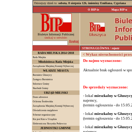
Dzisiejszy dzień to:
sobota, 8 sierpnia 126, imieniny Emiliana, Cypriana
O BIP-ie
Mapa BIP-u
Biuletyn Informacji Publicznej
szukaj w serwisie:
STRONA GŁÓWNA
/ rejestr
RADA MIEJSKA 2014÷2018
< Wykaz nieruchomości przez
Rada Miejska
Do najmu wyznaczono:
Młodzieżowa Rada Miejska
Zarządzenie Miejskiej Komisji Wyborczej
Aktualnie brak ogłoszeń w spr
WŁADZE MIASTA
Burmistrz Głuszycy
Zastępca Burmistrza
Sekretarz Gminy
Do sprzedaży wyznaczono:
Skarbnik Gminy
URZĄD MIEJSKI
- lokal
mieszkalny w Głuszycy
Dane adresowe
najemcy
,
Ochrona Środowiska
(termin ogłoszenia - do 15.05.2
Zarządzenia Miejskiej Komisji Wyborczej
Oświadczenia majątkowe
- lokal
mieszkalny w Głuszycy,
Schemat organizacyjny
(termin ogłoszenia - do 15.05.2
Kto jest Kim w Urzędzie
Elektroniczna Skrzynka Podawcza
- lokal
mieszkalny w Głuszycy
JEDNOSTKI GMINNE
najemcy
,