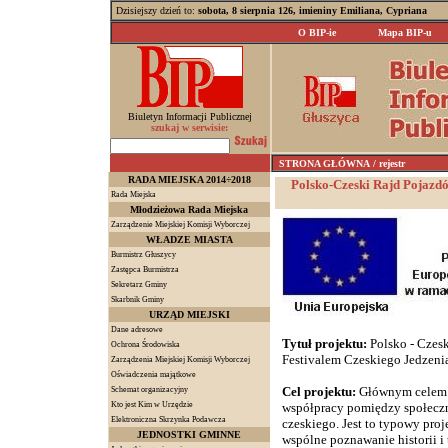
Dzisiejszy dzień to:
sobota, 8 sierpnia 126, imieniny Emiliana, Cypriana
O BIP-ie
Mapa BIP-u
Biuletyn Informacji Publicznej
szukaj w serwisie:
STRONA GŁÓWNA
/ rejestr
RADA MIEJSKA 2014÷2018
Polsko-Czeski Rajd Pojazd
Rada Miejska
Młodzieżowa Rada Miejska
Zarządzenie Miejskiej Komisji Wyborczej
WŁADZE MIASTA
Burmistrz Głuszycy
Zastępca Burmistrza
Sekretarz Gminy
Skarbnik Gminy
URZĄD MIEJSKI
Dane adresowe
Tytuł projektu:
Polsko - Czes
Ochrona Środowiska
Festivalem Czeskiego Jedzenia
Zarządzenia Miejskiej Komisji Wyborczej
Oświadczenia majątkowe
Cel projektu:
Głównym celem w
Schemat organizacyjny
Kto jest Kim w Urzędzie
współpracy pomiędzy społeczn
Elektroniczna Skrzynka Podawcza
czeskiego. Jest to typowy proj
JEDNOSTKI GMINNE
wspólne poznawanie historii i