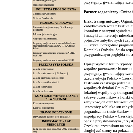
Jednostki organizacyjne
przystępny, gwarantujący szer
Jednostki pomocnicze
POLITYKA EKOLOGICZNA
Partner zagraniczny:
Gmina 
Gospodarka Odpadami
Ochrona Środowiska
Efekt transgraniczny:
Organi
PROMOCJA I ROZWÓJ
Zabytkowych wraz z Festivale
Kierunki strategii rozwoju, Plan Rozwoju
Lokalnego
kontaktu z naszymi sąsiadami 
Informacje inwestycyjne
i muzyki zainteresuje mieszka
Współpraca zagraniczna
pojazdów zabytkowych i zapre
Programy realizowane w ramach Funduszu
Głuszyca. Sczególnie pragni
Mikroprojektów INTERREG III A Czechy -
Polska
Kompleks Osówka. Ścisła wspó
Programy zrealizowane w ramach PHARE i
przygranicznym pogłębia stosu
SAPARD
Programy realizowane w ramach ZPORR
Opis projektu:
Jest to typowy
PRZEJRZYSTA POLSKA
wspólne poznawanie historii i
Zasada przejrzystości
przystępny, gwarantujący szero
Zasada braku tolerancji dla korupcji
trzecia edycja Polsko – Czesk
Zasada partycypacji społecznej
Festiwalu czeskiego jedzenia. 
Zasada przewidywalności
Zasada fachowości
wspólnych działań Gmin Głuszy
Zasada rozliczalności
lokalnej współpracy transgran
KONTROLE WEWNĘTRZNE I
zabawę uczestników z Polski 
ZEWNĘTRZNE
zabytkowych oraz festiwalu cz
Kontrole zewnętrzne
uczestnicy w blisko stu zaby
Kontrole wewnętrzne
pogranicza na trasie Starkov 
PRAWO PODATKOWE
współpracy Polsko – Czeskiej, 
Indywidualne interpretacje podatkowe
będzie przysłowiowym „przyst
INFORMACJE z LAT
UBIEGŁYCH
Czeskim uczestnikom na poznan
Rada Miejska kadencja 2006÷2010 protokoły z
drugiej zaś strony na pokazani
sesji