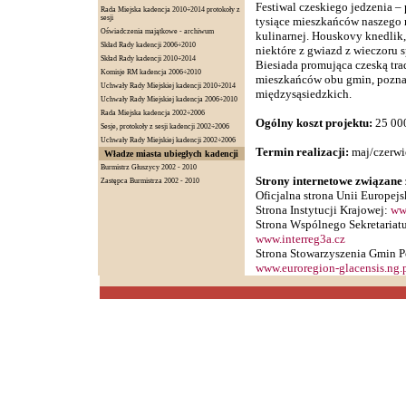
Festiwal czeskiego jedzenia –
Rada Miejska kadencja 2010÷2014 protokoły z
sesji
tysiące mieszkańców naszego r
Oświadczenia majątkowe - archiwum
kulinarnej. Houskovy knedlik,
Skład Rady kadencji 2006÷2010
niektóre z gwiazd z wieczoru 
Skład Rady kadencji 2010÷2014
Biesiada promująca czeską tra
Komisje RM kadencja 2006÷2010
mieszkańców obu gmin, poznan
Uchwały Rady Miejskiej kadencji 2010÷2014
międzysąsiedzkich.
Uchwały Rady Miejskiej kadencja 2006÷2010
Rada Miejska kadencja 2002÷2006
Ogólny koszt projektu:
25 000
Sesje, protokoły z sesji kadencji 2002÷2006
Uchwały Rady Miejskiej kadencji 2002÷2006
Termin realizacji:
maj/czerwi
Władze miasta ubiegłych kadencji
Burmistrz Głuszycy 2002 - 2010
Strony internetowe związane
Zastępca Burmistrza 2002 - 2010
Oficjalna strona Unii Europejs
Strona Instytucji Krajowej:
www
Strona Wspólnego Sekretariat
www.interreg3a.cz
Strona Stowarzyszenia Gmin P
www.euroregion-glacensis.ng.