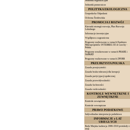
Jednostki organizacyjne
Jednostki pomocnicze
POLITYKA EKOLOGICZNA
Gospodarka Odpadami
Ochrona Środowiska
PROMOCJA I ROZWÓJ
Kierunki strategii rozwoju, Plan Rozwoju
Lokalnego
Informacje inwestycyjne
Współpraca zagraniczna
Programy realizowane w ramach Funduszu
Mikroprojektów INTERREG III A Czechy -
Polska
Programy zrealizowane w ramach PHARE i
SAPARD
Programy realizowane w ramach ZPORR
PRZEJRZYSTA POLSKA
Zasada przejrzystości
Zasada braku tolerancji dla korupcji
Zasada partycypacji społecznej
Zasada przewidywalności
Zasada fachowości
Zasada rozliczalności
KONTROLE WEWNĘTRZNE I
ZEWNĘTRZNE
Kontrole zewnętrzne
Kontrole wewnętrzne
PRAWO PODATKOWE
Indywidualne interpretacje podatkowe
INFORMACJE z LAT
UBIEGŁYCH
Rada Miejska kadencja 2006÷2010 protokoły z
sesji