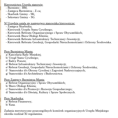
Kierownictwo Urzędu stanowią:
- Burmistrz - BM;
- Zastępca Burmistrza - Z-ca;
- Skarbnik Gminy - SK;
- Sekretarz Gminy - SG.
W Urzędzie ustala się następujące stanowiska kierownicze:
- Zastępca Skarbnika;
- Kierownik Urzędu Stanu Cywilnego;
- Kierownik Referatu Organizacyjnego i Spraw Obywatelskich;
- Kierownik Biura Obsługi Klienta;
- Kierownik Referatu Infrastruktury Technicznej i Inwestycji;
- Kierownik Referatu Geodezji, Gospodarki Nieruchomościami i Ochrony Środowiska.
Pion Burmistrza Miasta:
a/ Kancelaria Rady Miejskiej;
b/ Urząd Stanu Cywilnego;
c/ Radcy Prawni;
d/ Referat Infrastruktury Technicznej i Inwestycji;
e/ Referat Geodezji, Gospodarki Nieruchomościami i Ochrony Środowiska;
f/ Stanowisko d/s Obrony Cywilnej i Zagrożeń Nadzwyczajnych;
g/ Stanowisko d/s Architektury i Budownictwa.
Pion Zastępcy Burmistrza Miasta:
a/ Referat Organizacyjny i Spraw Obywatelskich;
b/ Biuro Obsługi Klienta;
c/ Stanowisko d/s Promocji i Rozwoju Gospodarczego;
d/ Stanowisko d/s Oświaty, Kultury i Spraw Społecznych.
Pion Skarbnika:
a/ Referat Finansowy;
b/ Kasa.
Zadania merytoryczne poszczególnych komórek organizacyjnych Urzędu Miejskiego
określa rozdział XI regulaminu.