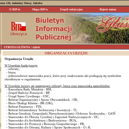
rpnia 126, imieniny Sławy, Jakuba
O BIP-ie
Mapa BIP-u
Zespół redakcyjny
Rejestr zmian
STRONA GŁÓWNA
/ rejestr
ORGANIZACJA URZĘDU
Organizacja Urzędu
W Urzędzie funkcjonują:
- referaty;
- biura;
- jednoosobowe stanowiska pracy, które przy znakowaniu akt posługują się symbolem
określonym w regulaminie.
W Urzędzie tworzy się następujące referaty, biura oraz stanowiska samodzielne:
- Kancelaria Rady Miejskiej - RM;
- Zespół Radców Prawnych - RP;
- Urząd Stanu Cywilnego - USC;
- Referat Organizacyjny i Spraw Obywatelskich - OR;
- Biuro Obsługi Klienta - BK (OK);
- Referat Finansowy - FIN;
- Referat Infrastruktury Technicznej i Inwestycji - TI;
- Referat Geodezji, Gospodarki Nieruchomościami i Ochrony Środowiska; - GiOŚ
- Stanowisko d/s Obrony Cywilnej i Zagrożeń Nadzwyczajnych - OC;
- Stanowisko d/s Architektury i Budownictwa - BUA;
- Stanowisko d/s Promocji i Rozwoju Gospodarczego - PR;
- Stanowisko d/s Oświaty, Kultury i Spraw Społecznych - O i K.