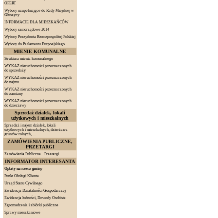
OFERT
Wybory uzupełniające do Rady Miejskiej w
Głuszycy
INFORMACJE DLA MIESZKAŃCÓW
Wybory samorządowe 2014
Wybory Prezydenta Rzeczpospolitej Polskiej
Wybory do Parlamentu Eurpoejskiego
MIENIE KOMUNALNE
Struktura mienia komunalnego
WYKAZ nieruchomości przeznaczonych
do sprzedaży
WYKAZ nieruchomości przeznaczonych
do najmu
WYKAZ nieruchomości przeznaczonych
do zamiany
WYKAZ nieruchomości przeznaczonych
do dzierżawy
Sprzedaż działek, lokali
użytkowych i mieszkalnych
Sprzedaż i najem działek, lokali
użytkowych i mieszkalnych, dzierżawa
gruntów rolnych, ...
ZAMÓWIENIA PUBLICZNE,
PRZETARGI
Zamówienia Publiczne - Przetargi
INFORMATOR INTERESANTA
Opłaty na rzecz gminy
Punkt Obsługi Klienta
Urząd Stanu Cywilnego
Ewidencja Działalności Gospodarczej
Ewidencja ludności, Dowody Osobiste
Zgromadzenia i zbiórki publiczne
Sprawy mieszkaniowe