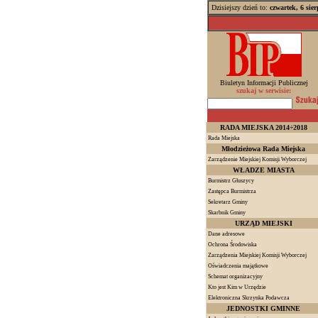
Dzisiejszy dzień to:
czwartek, 6 sie
Biuletyn Informacji Publicznej
szukaj w serwisie:
RADA MIEJSKA 2014÷2018
Rada Miejska
Młodzieżowa Rada Miejska
Zarządzenie Miejskiej Komisji Wyborczej
WŁADZE MIASTA
Burmistrz Głuszycy
Zastępca Burmistrza
Sekretarz Gminy
Skarbnik Gminy
URZĄD MIEJSKI
Dane adresowe
Ochrona Środowiska
Zarządzenia Miejskiej Komisji Wyborczej
Oświadczenia majątkowe
Schemat organizacyjny
Kto jest Kim w Urzędzie
Elektroniczna Skrzynka Podawcza
JEDNOSTKI GMINNE